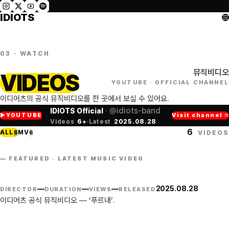
IDIOTS
03 · WATCH
뮤직비디오
VIDEOS
YOUTUBE · OFFICIAL CHANNEL
이디어츠의 공식 뮤직비디오를 한 곳에서 보실 수 있어요.
·
@idiots-band
IDIOTS Official
YOUTUBE
Visit channel
Videos
6
+
·
Latest
2025.08.28
6
ALL
MV
6
6
VIDEOS
푸르내
푸르내
—
FEATURED · LATEST MUSIC VIDEO
●
OFFICIAL MV
—
—
—
—
2025.08.28
DIRECTOR
DURATION
VIEWS
RELEASED
이디어츠 공식 뮤직비디오 — ‘푸르내’.