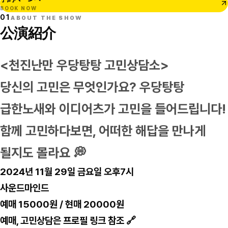
BOOK NOW
01
ABOUT THE SHOW
公演紹介
<천진난만 우당탕탕 고민상담소>
당신의 고민은 무엇인가요? 우당탕탕
급한노새와 이디어츠가 고민을 들어드립니다!
함께 고민하다보면, 어떠한 해답을 만나게
될지도 몰라요 💭
2024년 11월 29일 금요일 오후7시
사운드마인드
예매 15000원 / 현매 20000원
예매, 고민상담은 프로필 링크 참조 🔗