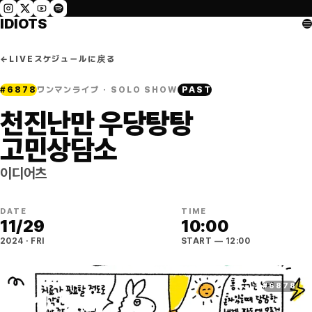
IDIOTS
←
LIVEスケジュールに戻る
#
6878
ワンマンライブ · SOLO SHOW
PAST
천진난만 우당탕탕
고민상담소
이디어츠
DATE
TIME
11
/
29
10:00
2024
·
FRI
START
— 12:00
#
6878
11
.
29