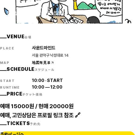
2024
·
FRI
·
SEOUL
천진난만 우당탕탕 고민상담소
VENUE
会場
사운드마인드
PLACE
서울 관악구 낙성대로 14
地図を見る
MAP
SCHEDULE
スケジュール
10:00
·
START
START
10:00
—
12:00
RUNTIME
PRICE
チケット価格
예매 15000원 / 현매 20000원
예매, 고민상담은 프로필 링크 참조 🔗
TICKETS
予約先
予約ページへ