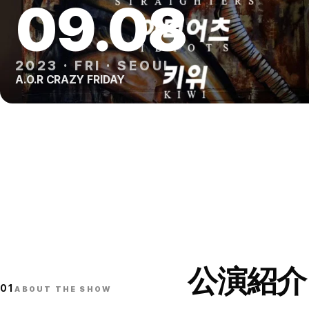
09
.
08
2023
·
FRI
·
SEOUL
A.O.R CRAZY FRIDAY
公演紹介
01
ABOUT THE SHOW