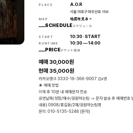
A.O.R
PLACE
서울 마포구 와우산로 156
地図を見る
MAP
SCHEDULE
スケジュール
10:30
·
START
START
10:30
—
14:00
RUNTIME
PRICE
チケット価格
예매 30,000원
현매 35,000원
카카오뱅크 3333-16-366-9007 김x영
★ 예매 방법
이체 후 10분 내 예매문자 전송
공연날짜/성함/매수/응원하는팀 -> 문자 발송 후 예매번호 
내용) 0908/홍길동/2매/응원하는팀명
문의: 010-5135-5248 (문자)