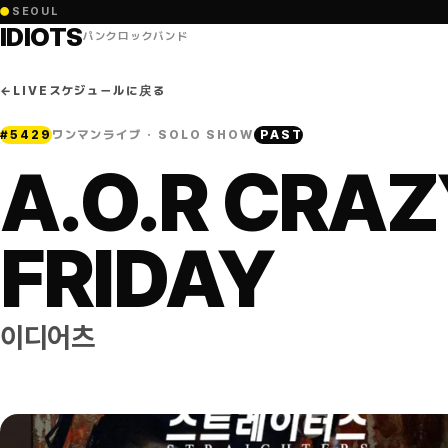
●
SEOUL
IDIOTS
パンクロックバンド
←
LIVEスケジュールに戻る
#
5429
ワンマンライブ · SOLO SHOW
PAST
A.O.R CRA
FRIDAY
이디어츠