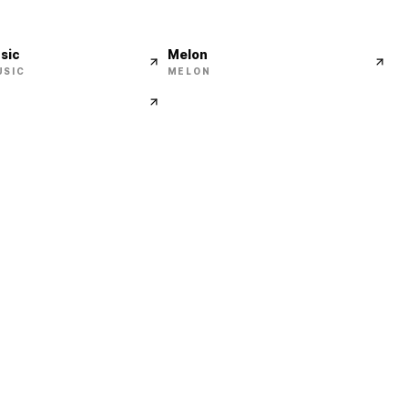
sic
Melon
USIC
MELON