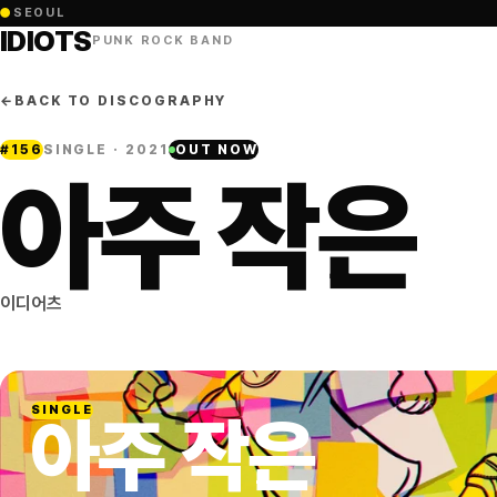
●
SEOUL
IDIOTS
PUNK ROCK BAND
←
BACK TO DISCOGRAPHY
#
156
SINGLE
· 2021
OUT NOW
아주 작은
이디어츠
SINGLE
아주 작은