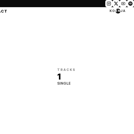
ACT
KO
EN
JA
TRACKS
1
SINGLE