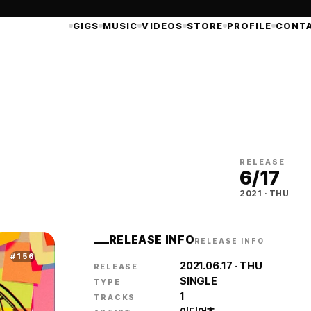
GIGS
MUSIC
VIDEOS
STORE
PROFILE
CONT
RELEASE
6/17
2021
·
THU
RELEASE INFO
RELEASE INFO
#
156
2021.06.17
· THU
RELEASE
SINGLE
TYPE
1
TRACKS