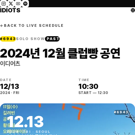
IDIOTS
←
BACK TO LIVE SCHEDULE
#
6943
SOLO SHOW
PAST
2024년 12월 클럽빵 공연
이디어츠
DATE
TIME
12
/
13
10:30
2024
·
FRI
START
— 12:30
#
6943
12
.
13
2024
·
FRI
·
SEOUL