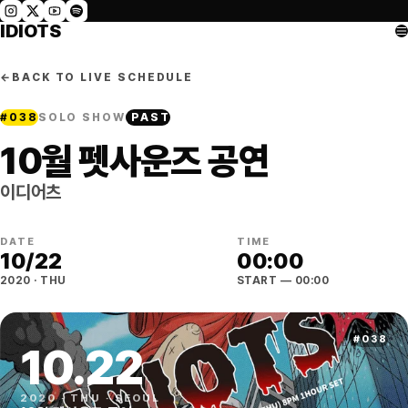
IDIOTS
←
BACK TO LIVE SCHEDULE
#
038
SOLO SHOW
PAST
10월 펫사운즈 공연
이디어츠
DATE
TIME
10
/
22
00:00
2020
·
THU
START
— 00:00
#
038
10
.
22
2020
·
THU
·
SEOUL