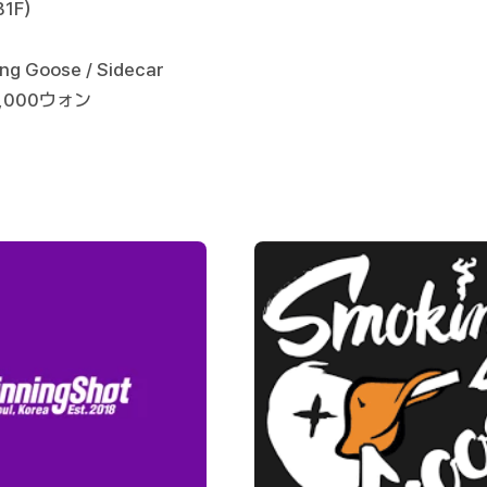
B1F）
ing Goose / Sidecar
0,000ウォン