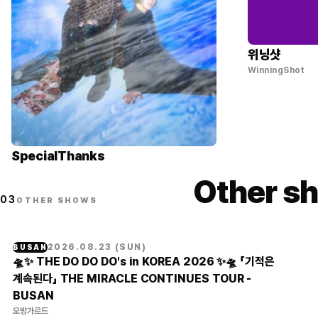
위닝샷
WinningShot
SpecialThanks
Other sh
03
OTHER SHOWS
2026.08.23
(
SUN
)
BUSAN
🛸✨ THE DO DO DO's in KOREA 2026 ✨🛸 「기적은
계속된다」 THE MIRACLE CONTINUES TOUR -
BUSAN
오방가르드