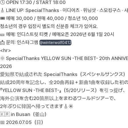
🕔 OPEN 17:30 / START 18:00
🎸 LINE UP: SpecialThanks · 이디어츠 · 위닝샷 · 스모킹구스 
🎟 예매 30,000 / 현매 40,000 / 청소년 10,000
청소년의 경우 입장시 별도의 신분증 체크가 있어요.
🎫 예매: 인디스트릿 티켓 / 예매오픈 2026년 6월 1일 20시
📩 문의: 인스타그램
@winterwolf0412
<hr>
🌞 SpecialThanks YELLOW SUN -THE BEST- 20th ANN
2026
愛知県で結成された SpecialThanks（スペシャルサンクス
結成20周年を記念し、全20曲再録＋新曲1曲を収録した初
『YELLOW SUN -THE BEST-』（5/20リリース）を引っ提げ、
海外公演を含む20箇所以上をまわるワールドツアーで、
2年ぶりに韓国へ帰ってきます🎸☀️
🇰🇷 in Busan（釜山）
📅 2026.07.05（日）