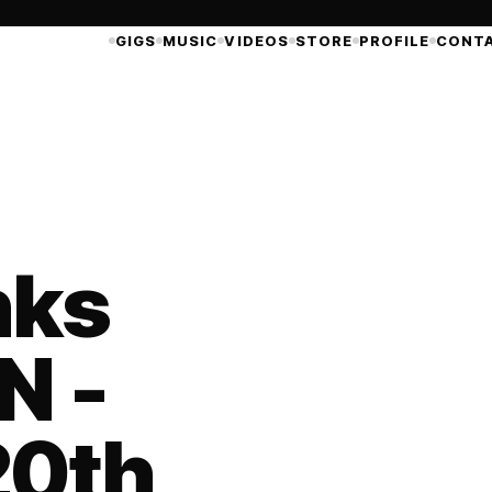
GIGS
MUSIC
VIDEOS
STORE
PROFILE
CONT
nks
N -
20th