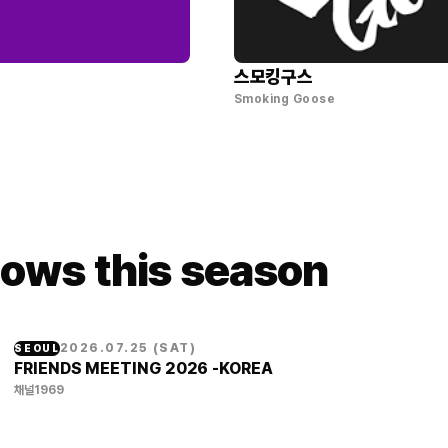
스모킹구스
Smoking Goose
ows this season
2026.07.25
(
SAT
)
SEOUL
FRIENDS MEETING 2026 -KOREA
채널1969