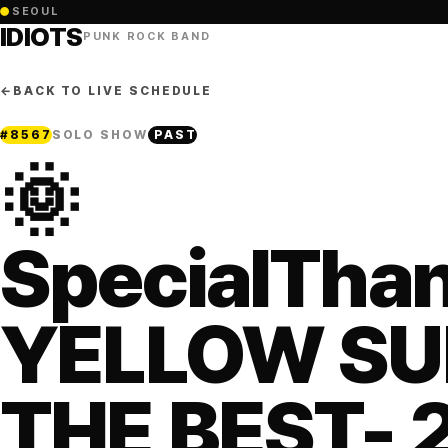
●
SEOUL
IDIOTS
PUNK ROCK BAND
←
BACK TO LIVE SCHEDULE
#
8567
SOLO SHOW
PAST
🌞
SpecialTha
YELLOW SU
THE BEST- 