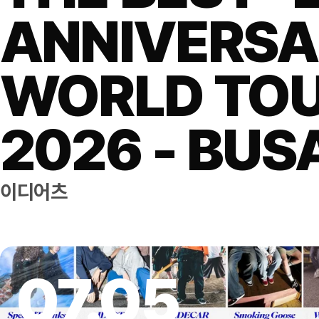
ANNIVERS
WORLD TO
2026 - BUS
이디어츠
07
.
05