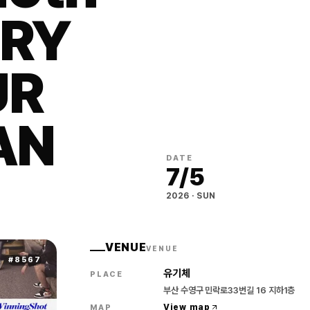
ARY
UR
AN
DATE
7
/
5
2026
·
SUN
VENUE
VENUE
#
8567
유기체
PLACE
부산 수영구 민락로33번길 16 지하1층
View map
MAP