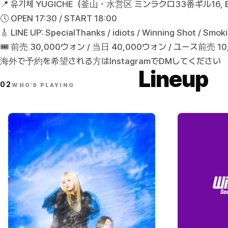
📍 유기체 YUGICHE（釜山・水営区 ミンラクロ33番ギル16, 
🕔 OPEN 17:30 / START 18:00
🎸 LINE UP: SpecialThanks / idiots / Winning Shot / Smok
🎟 前売 30,000ウォン / 当日 40,000ウォン / ユース前売 1
海外で予約を希望される方はInstagramでDMしてください
Lineup
02
WHO'S PLAYING