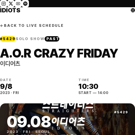
IDIOTS
←
BACK TO LIVE SCHEDULE
#
5429
SOLO SHOW
PAST
A.O.R CRAZY FRIDAY
이디어츠
DATE
TIME
9
/
8
10:30
2023
·
FRI
START
— 14:00
#
5429
09
.
08
2023
·
FRI
·
SEOUL