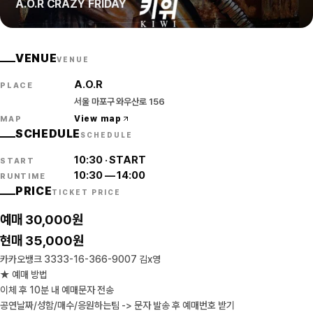
A.O.R CRAZY FRIDAY
VENUE
VENUE
A.O.R
PLACE
서울 마포구 와우산로 156
View map
MAP
SCHEDULE
SCHEDULE
10:30
·
START
START
10:30
—
14:00
RUNTIME
PRICE
TICKET PRICE
예매 30,000원
현매 35,000원
카카오뱅크 3333-16-366-9007 김x영
★ 예매 방법
이체 후 10분 내 예매문자 전송
공연날짜/성함/매수/응원하는팀 -> 문자 발송 후 예매번호 받기