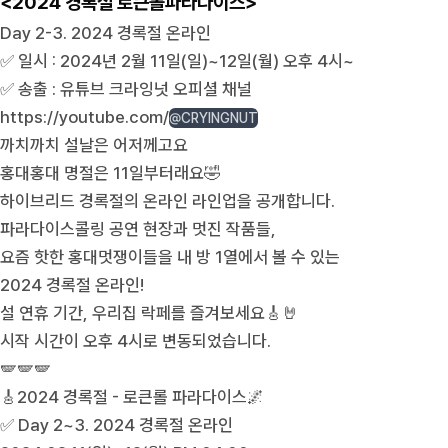
<2024 경록절 로큰롤파라다이스>
Day 2-3. 2024 경록절 온라인
✅ 일시 : 2024년 2월 11일(일)~12일(월) 오후 4시~
✅ 송출 : 유튜브 크라잉넛 오피셜 채널
https://youtube.com/
@CRYINGNUT
까치까치 설날은 어저께고요
홍대홍대 명절은 11일부터래요🤣
하이브리드 경록절의 온라인 라인업을 공개합니다.
파라다이스콜링 공연 현장과 멋진 작품들,
요즘 핫한 홍대멋쟁이들을 내 방 1열에서 볼 수 있는
2024 경록절 온라인!
설 연휴 기간, 우리집 락페를 즐겨보세요🎸🤘
시작 시간이 오후 4시로 변동되었습니다.
🪽🪽🪽
🎸2024 경록절 - 로큰롤 파라다이스🌌
✅ Day 2~3. 2024 경록절 온라인