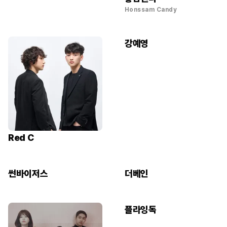
Honssam Candy
강예영
Red C
썬바이저스
더베인
플라잉독