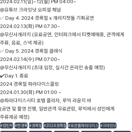
2024.02.11(일)~12(월) PM 04:00~
@유튜브 크라잉넛 오피셜 채널
✅ Day 4. 2024 경록절 x 개러지첫돌 기획공연
2024.02.13(화) PM 07:30~
@무신사개러지 (유료공연, 인터파크에서 티켓예매중, 관객에게
주류, 음료, 스낵 제공)
✅ Day 5. 2024 경록절 클래식
2024.02.14(수) PM 07:00~
@무신사개러지 (초대 입장, 실시간 온라인 송출 예정)
✔️Day 1. 종료
2024 경록절 파라다이스콜링
2024.01.30(화) PM 01:00 ~
@파라다이스시티 호텔 플라자, 루빅 라운지 바
(공연 및 촬영 진행, 일반관객 무료관람, 루빅에서 성인에게
주류제공 예정)
#캡틴락
#한경록
#경록절
#2024경록절
#로큰롤파라다이스
#크라잉넛