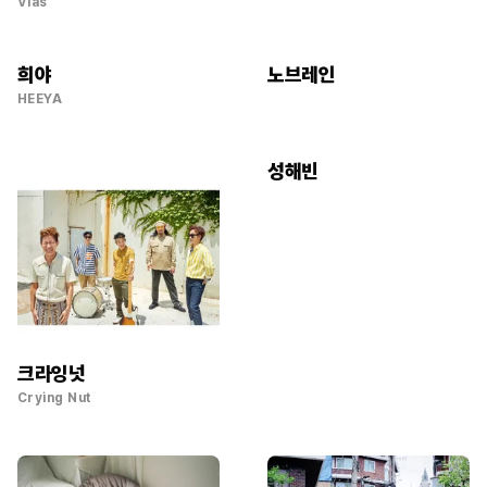
Vias
희야
노브레인
HEEYA
성해빈
크라잉넛
Crying Nut