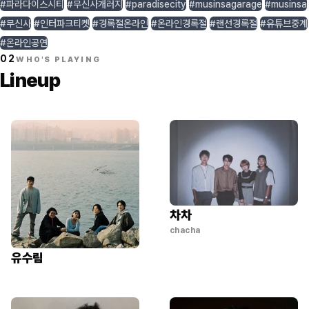
#파라다이스시티
#무신사개러지
#paradisecity
#musinsagarage
#musinsa
#무신사
#인터파크티켓
#경록절온라인
#온라인경록절
#랜선경록절
#유튜브중계
#온라인공연
02
WHO'S PLAYING
Lineup
차차
chacha
유수림