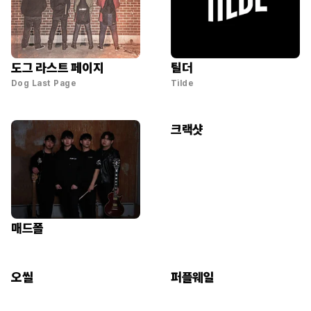
도그 라스트 페이지
틸더
Dog Last Page
Tilde
크랙샷
매드폴
오씰
퍼플웨일