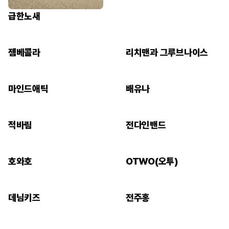
급한노새
젬베콜라
리치맨과 그루브나이스
마인드애틱
배유나
적바림
전다인밴드
호와호
OTWO(오투)
데님키즈
전주홍