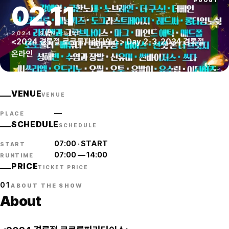
#
6081
02
.
11
2024
·
SUN
·
LIVE
<2024 경록절 로큰롤파라다이스> Day 2-3. 2024 경록절
온라인
VENUE
VENUE
—
PLACE
SCHEDULE
SCHEDULE
07:00
·
START
START
07:00
—
14:00
RUNTIME
PRICE
TICKET PRICE
01
ABOUT THE SHOW
About