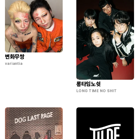
변화무쌍
variantia
롱타임노쉿
LONG TIME NO SHIT