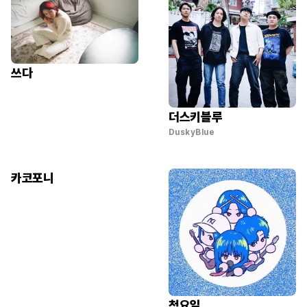
쓰다
더스키블루
DuskyBlue
카코포니
청요일