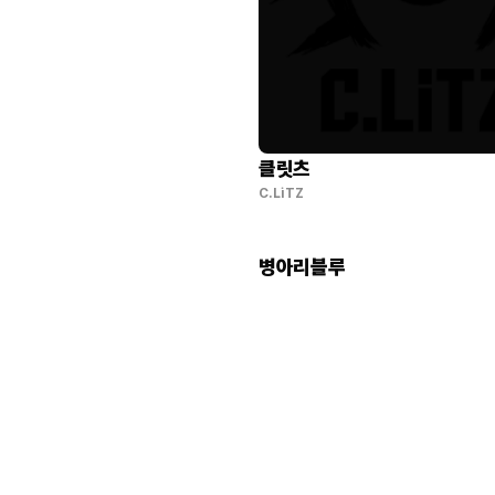
클릿츠
C.LiTZ
병아리블루