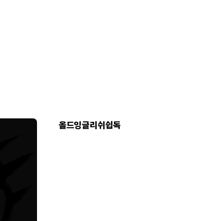
올드잉글리쉬쉽독