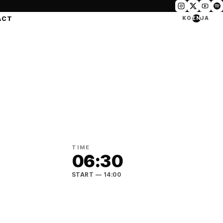
ACT
KO
EN
JA
TIME
06:30
START
— 14:00