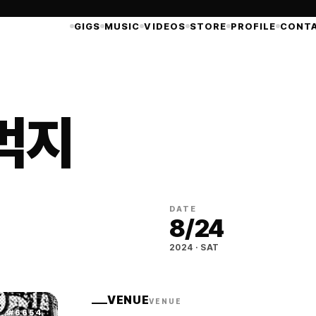
GIGS
MUSIC
VIDEOS
STORE
PROFILE
CONT
먹지
DATE
8
/
24
2024
·
SAT
VENUE
VENUE
#
6654