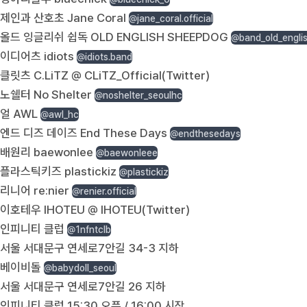
제인과 산호초 Jane Coral
@jane_coral.official
올드 잉글리쉬 쉽독 OLD ENGLISH SHEEPDOG
@band_old_engli
이디어츠 idiots
@idiots.band
클릿츠 C.LiTZ @ CLiTZ_Official(Twitter)
노쉘터 No Shelter
@noshelter_seoulhc
얼 AWL
@awl_hc
엔드 디즈 데이즈 End These Days
@endthesedays
배원리 baewonlee
@baewonleee
플라스틱키즈 plastickiz
@plastickiz
리니어 re:nier
@renier.official
이호테우 IHOTEU @ IHOTEU(Twitter)
인피니티 클럽
@1nfntclb
서울 서대문구 연세로7안길 34-3 지하
베이비돌
@babydoll_seoul
서울 서대문구 연세로7안길 26 지하
인피니티 클럽 15:30 오픈 / 16:00 시작