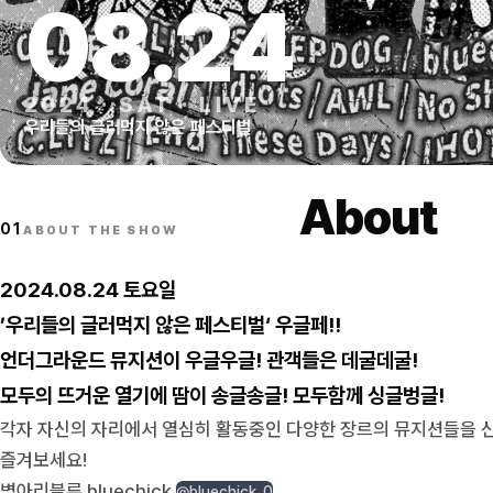
08
.
24
2024
·
SAT
·
LIVE
우리들의 글러먹지 않은 페스티벌
About
01
ABOUT THE SHOW
2024.08.24 토요일
’우리들의 글러먹지 않은 페스티벌‘ 우글페!!
언더그라운드 뮤지션이 우글우글! 관객들은 데굴데굴!
모두의 뜨거운 열기에 땀이 송글송글! 모두함께 싱글벙글!
각자 자신의 자리에서 열심히 활동중인 다양한 장르의 뮤지션들을 
즐겨보세요!
병아리블루 bluechick
@bluechick_0