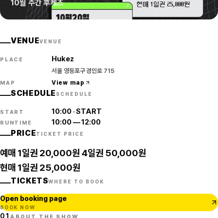
10월 주간 후케즈
VENUE
VENUE
Hukez
PLACE
서울 영등포구 경인로 715
View map
MAP
SCHEDULE
SCHEDULE
10:00
·
START
START
10:00
—
12:00
RUNTIME
PRICE
TICKET PRICE
예매 1일권 20,000원 4일권 50,000원
현매 1일권 25,000원
TICKETS
WHERE TO BOOK
Open booking page
BOOK NOW
01
ABOUT THE SHOW