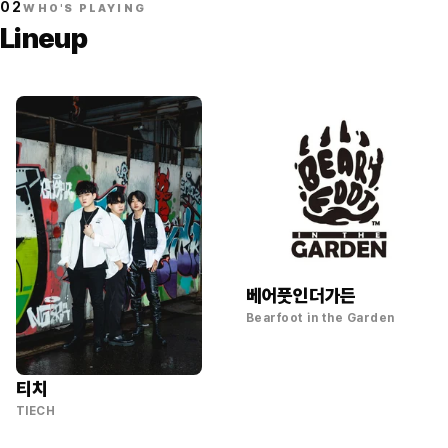
02
WHO'S PLAYING
Lineup
베어풋인더가든
Bearfoot in the Garden
티치
TIECH