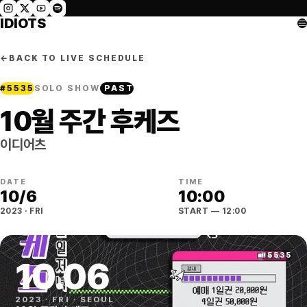
IDIOTS
←
BACK TO LIVE SCHEDULE
#
5535
SOLO SHOW
PAST
10월 주간 후케즈
이디어츠
DATE
TIME
10
/
6
10:00
2023
·
FRI
START
— 12:00
#
5535
10
.
06
2023
·
FRI
·
SEOUL