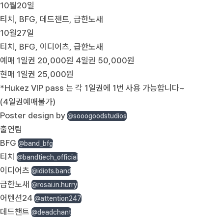
10월20일
티치, BFG, 데드챈트, 급한노새
10월27일
티치, BFG, 이디어츠, 급한노새
예매 1일권 20,000원 4일권 50,000원
현매 1일권 25,000원
*Hukez VIP pass 는 각 1일권에 1번 사용 가능합니다~
(4일권예매불가)
Poster design by
@sooogoodstudios
출연팀
BFG
@band_bfg
티치
@bandtiech_official
이디어츠
@idiots.band
급한노새
@rosai.in.hurry
어텐션24
@attention247
데드챈트
@deadchant