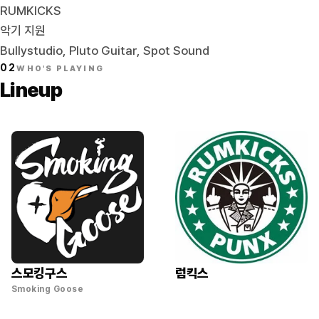
RUMKICKS
악기 지원
Bullystudio, Pluto Guitar, Spot Sound
02
WHO'S PLAYING
Lineup
스모킹구스
럼킥스
Smoking Goose