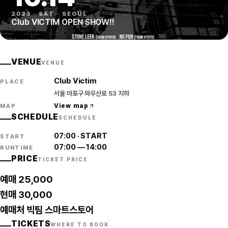
2023
·
SAT
·
SEOUL
Club VICTIM OPEN SHOW!!
VENUE
VENUE
Club Victim
PLACE
서울 마포구 와우산로 53 지하
View map
MAP
SCHEDULE
SCHEDULE
07:00
·
START
START
07:00
—
14:00
RUNTIME
PRICE
TICKET PRICE
예매 25,000
현매 30,000
예매처 빅팀 스마트스토어
TICKETS
WHERE TO BOOK