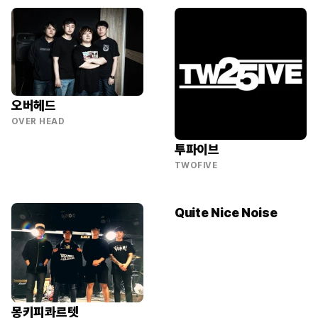
오버헤드
OVER HEAD
투파이브
TWOFIVE
Quite Nice Noise
몽키피콰르텟