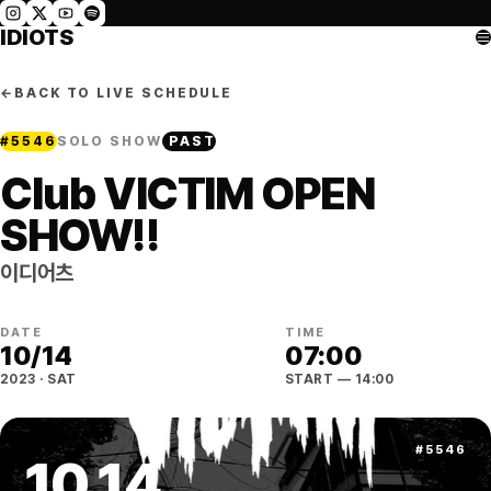
IDIOTS
←
BACK TO LIVE SCHEDULE
#
5546
SOLO SHOW
PAST
Club VICTIM OPEN
SHOW!!
이디어츠
DATE
TIME
10
/
14
07:00
2023
·
SAT
START
— 14:00
#
5546
10
.
14