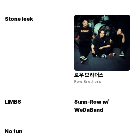
Stone leek
로우 브라더스
Row Brothers
LIMBS
Sunn-Row w/
WeDaBand
No fun