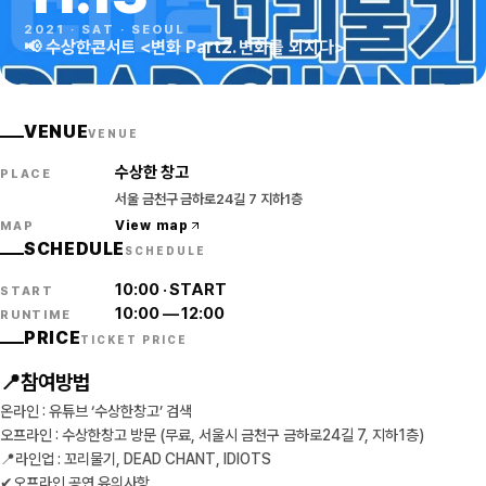
2021
·
SAT
·
SEOUL
📢 수상한콘서트 <변화 Part2. 변화를 외치다>
VENUE
VENUE
수상한 창고
PLACE
서울 금천구 금하로24길 7 지하1층
View map
MAP
SCHEDULE
SCHEDULE
10:00
·
START
START
10:00
—
12:00
RUNTIME
PRICE
TICKET PRICE
📍참여방법
온라인 : 유튜브 ‘수상한창고’ 검색
오프라인 : 수상한창고 방문 (무료, 서울시 금천구 금하로24길 7, 지하1층)
📍라인업 : 꼬리물기, DEAD CHANT, IDIOTS
✔오프라인 공연 유의사항