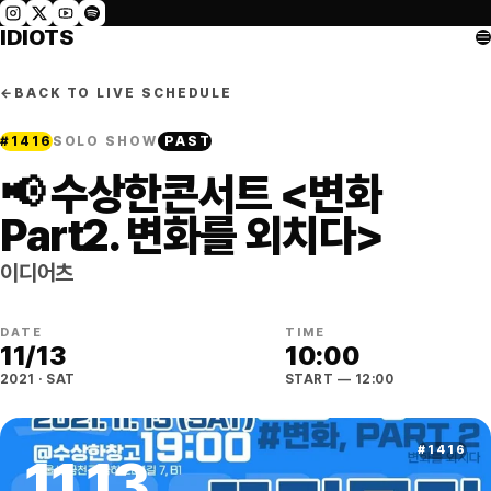
IDIOTS
←
BACK TO LIVE SCHEDULE
#
1416
SOLO SHOW
PAST
📢 수상한콘서트 <변화
Part2. 변화를 외치다>
이디어츠
DATE
TIME
11
/
13
10:00
2021
·
SAT
START
— 12:00
#
1416
11
.
13