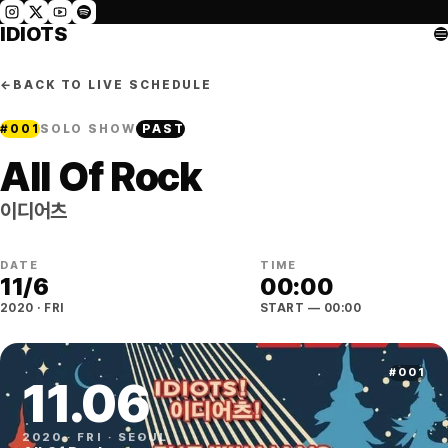
IDIOTS
←
BACK TO LIVE SCHEDULE
#
001
SOLO SHOW
PAST
All Of Rock
이디어츠
DATE
TIME
11
/
6
00:00
2020
·
FRI
START
— 00:00
#
001
11
.
06
2020
·
FRI
·
SEOUL