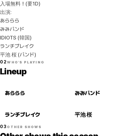
入場無料！(要1D)
出演:
あららら
みみバンド
IDIOTS (韓国)
ランチブレイク
平池 桜 (バンド)
02
WHO'S PLAYING
Lineup
あららら
みみバンド
ランチブレイク
平池 桜
03
OTHER SHOWS