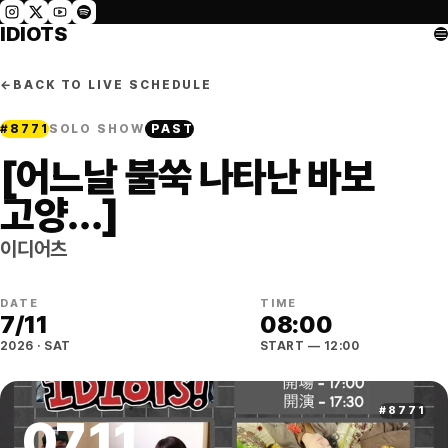
IDIOTS
←
BACK TO LIVE SCHEDULE
#
8771
SOLO SHOW
PAST
[어느날 불쑥 나타난 바보
고양…]
이디어츠
DATE
TIME
7
/
11
08:00
2026
·
SAT
START
— 12:00
#
8771
07
.
11