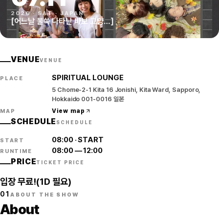
2026
·
SAT
·
JAPAN
[어느날 불쑥 나타난 바보 고양…]
VENUE
VENUE
SPIRITUAL LOUNGE
PLACE
5 Chome-2-1 Kita 16 Jonishi, Kita Ward, Sapporo,
Hokkaido 001-0016 일본
View map
MAP
SCHEDULE
SCHEDULE
08:00
·
START
START
08:00
—
12:00
RUNTIME
PRICE
TICKET PRICE
입장 무료!(1D 필요)
01
ABOUT THE SHOW
About