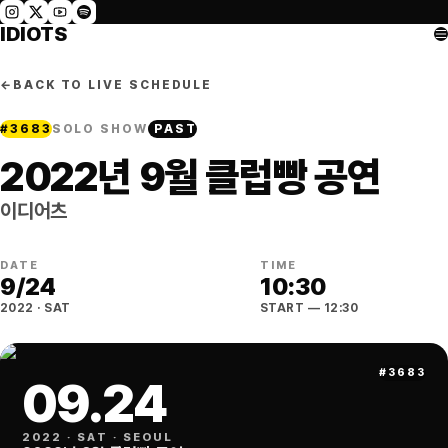
IDIOTS
←
BACK TO LIVE SCHEDULE
#
3683
SOLO SHOW
PAST
2022년 9월 클럽빵 공연
이디어츠
DATE
TIME
9
/
24
10:30
2022
·
SAT
START
— 12:30
#
3683
09
.
24
2022
·
SAT
·
SEOUL