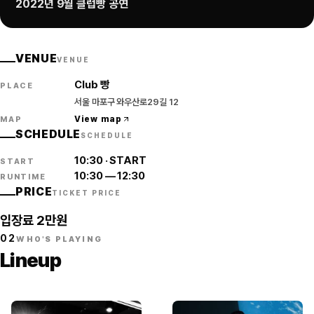
2022년 9월 클럽빵 공연
VENUE
VENUE
Club 빵
PLACE
서울 마포구 와우산로29길 12
View map
MAP
SCHEDULE
SCHEDULE
10:30
·
START
START
10:30
—
12:30
RUNTIME
PRICE
TICKET PRICE
입장료 2만원
02
WHO'S PLAYING
Lineup