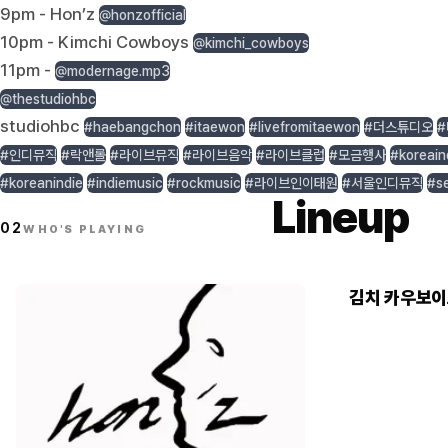
9pm - Hon’z
@honzofficial
10pm - Kimchi Cowboys
@kimchi_cowboys
11pm -
@modernage.mp3
@thestudiohbc
studiohbc
#haebangchon
#itaewon
#livefromitaewon
#더스튜디오
#
#인디뮤직
#락앤롤
#라이브뮤직
#라이브음악
#라이브클럽
#모금행사
#koreain
#koreanindie
#indiemusic
#rockmusic
#라이브인이태원
#서울인디뮤직
#se
Lineup
02
WHO'S PLAYING
김치 카우보