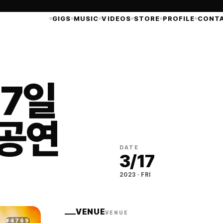
GIGS
MUSIC
VIDEOS
STORE
PROFILE
CONT
17일
 공연
DATE
3
/
17
2023
·
FRI
VENUE
VENUE
#
4769