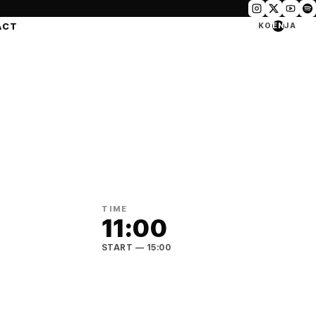
ACT
KO
EN
JA
TIME
11:00
START
— 15:00