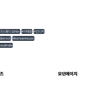
더스튜디오hbc
#이태원
#인디락
dierock
#koreanmusic
oulindie
이즈
모던에이지