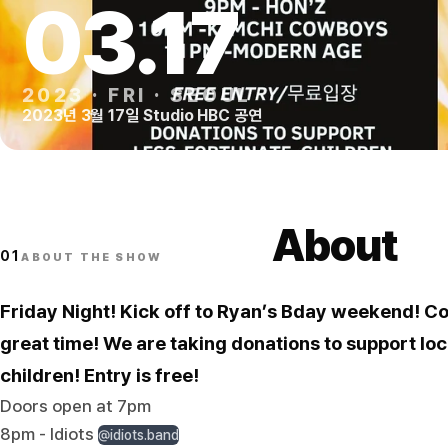
03
.
17
2023
·
FRI
·
SEOUL
2023년 3월 17일 Studio HBC 공연
About
01
ABOUT THE SHOW
Friday Night! Kick off to Ryan’s Bday weekend! C
great time! We are taking donations to support loc
children! Entry is free!
Doors open at 7pm
8pm - Idiots
@idiots.band