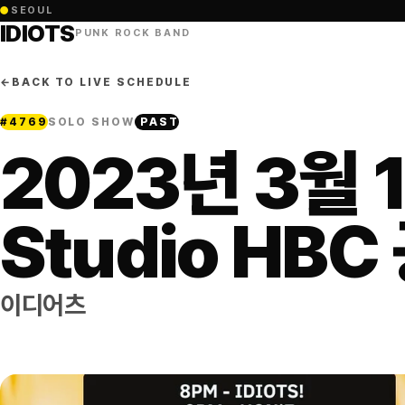
●
SEOUL
IDIOTS
PUNK ROCK BAND
←
BACK TO LIVE SCHEDULE
#
4769
SOLO SHOW
PAST
2023년 3월 
Studio HBC
이디어츠