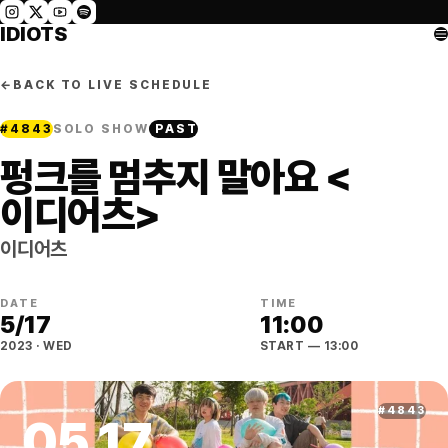
IDIOTS
←
BACK TO LIVE SCHEDULE
#
4843
SOLO SHOW
PAST
펑크를 멈추지 말아요 <
이디어츠>
이디어츠
DATE
TIME
5
/
17
11:00
2023
·
WED
START
— 13:00
#
4843
05
.
17