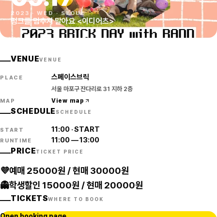
2023
·
WED
·
SEOUL
펑크를 멈추지 말아요 <이디어츠>
VENUE
VENUE
스페이스브릭
PLACE
서울 마포구 잔다리로 31 지하 2층
View map
MAP
SCHEDULE
SCHEDULE
11:00
·
START
START
11:00
—
13:00
RUNTIME
PRICE
TICKET PRICE
💜예매 25000원 / 현매 30000원
👻학생할인 15000원 / 현매 20000원
TICKETS
WHERE TO BOOK
Open booking page