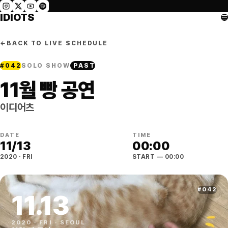
IDIOTS
←
BACK TO LIVE SCHEDULE
#
042
SOLO SHOW
PAST
11월 빵 공연
이디어츠
DATE
TIME
11
/
13
00:00
2020
·
FRI
START
— 00:00
#
042
11
.
13
2020
·
FRI
·
SEOUL