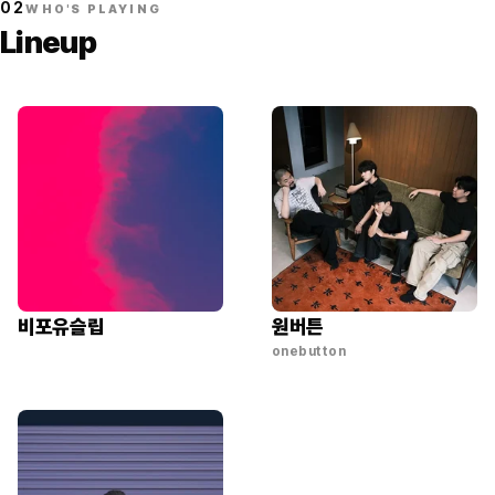
02
WHO'S PLAYING
Lineup
비포유슬립
원버튼
onebutton