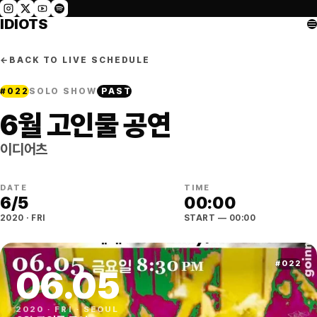
IDIOTS
←
BACK TO LIVE SCHEDULE
#
022
SOLO SHOW
PAST
6월 고인물 공연
이디어츠
DATE
TIME
6
/
5
00:00
2020
·
FRI
START
— 00:00
#
022
06
.
05
2020
·
FRI
·
SEOUL