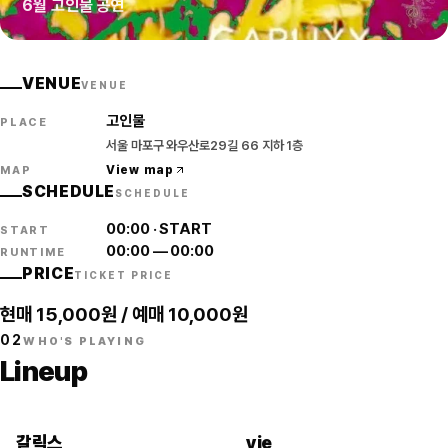
6월 고인물 공연
VENUE
VENUE
고인물
PLACE
서울 마포구 와우산로29길 66 지하 1층
View map
MAP
SCHEDULE
SCHEDULE
00:00
·
START
START
00:00
—
00:00
RUNTIME
PRICE
TICKET PRICE
현매 15,000원 / 예매 10,000원
02
WHO'S PLAYING
Lineup
갈릭스
yie