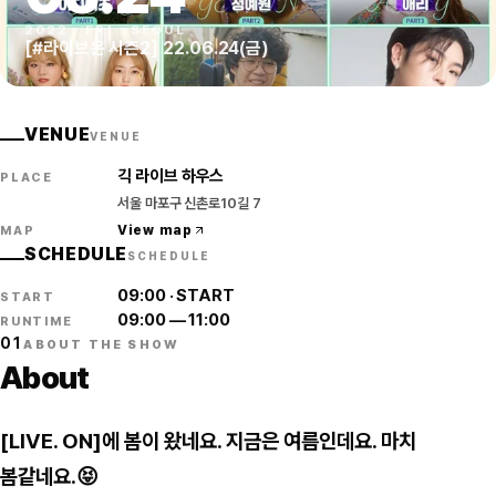
2022
·
FRI
·
SEOUL
[#라이브온 시즌2] 22.06.24(금)
VENUE
VENUE
긱 라이브 하우스
PLACE
서울 마포구 신촌로10길 7
View map
MAP
SCHEDULE
SCHEDULE
09:00
·
START
START
09:00
—
11:00
RUNTIME
01
ABOUT THE SHOW
About
[LIVE. ON]에 봄이 왔네요. 지금은 여름인데요. 마치
봄같네요.😝