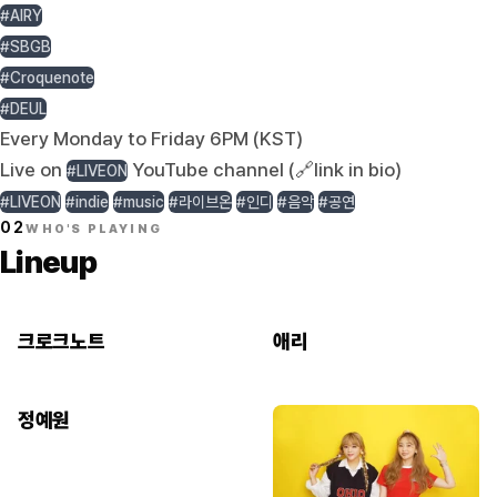
#AIRY
#SBGB
#Croquenote
#DEUL
Every Monday to Friday 6PM (KST)
Live on
YouTube channel (🔗link in bio)
#LIVEON
#LIVEON
#indie
#music
#라이브온
#인디
#음악
#공연
02
WHO'S PLAYING
Lineup
크로크노트
애리
정예원