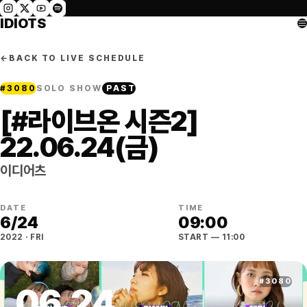
IDIOTS
←
BACK TO LIVE SCHEDULE
#
3080
SOLO SHOW
PAST
[#라이브온 시즌2]
22.06.24(금)
이디어츠
DATE
TIME
6
/
24
09:00
2022
·
FRI
START
— 11:00
#
3080
06
.
24