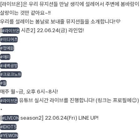
[라이브온]은 우리 뮤지션들 만날 생각에 설레어서 주변에 봄바람이
살랑이는 것만 같아요~!!
우리를 설레이는 봄날로 보내줄 뮤지션들을 소개합니다!💜
[
시즌2] 22.06.24(금) 라인업!
#라이브온
#이디어츠
#정예원
#애리
#새벽공방
#크로크노트
#들
매주 월~금, 오후 6시~8시!
유튜브 실시간 라이브를 진행합니다! (링크는 프로필에😉)
#라이브온
•
[
season2] 22.06.24(Fri) LINE UP!
#LIVEON
#IDIOTS
#YEWON