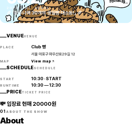
2024
·
FRI
·
SEOUL
🥖 「문주나와 30개의 생일빵 대소동!」 🥖
VENUE
VENUE
Club 빵
PLACE
서울 마포구 와우산로29길 12
View map
MAP
SCHEDULE
SCHEDULE
10:30
·
START
START
10:30
—
12:30
RUNTIME
PRICE
TICKET PRICE
💸 입장료 현매 20000원
01
ABOUT THE SHOW
About