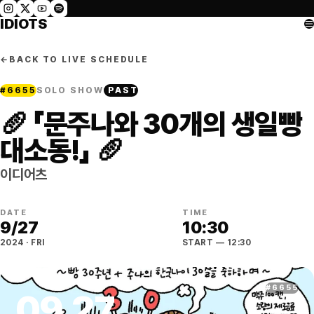
IDIOTS
←
BACK TO LIVE SCHEDULE
#
6655
SOLO SHOW
PAST
🥖 「문주나와 30개의 생일빵
대소동!」 🥖
이디어츠
DATE
TIME
9
/
27
10:30
2024
·
FRI
START
— 12:30
#
6655
09
.
27