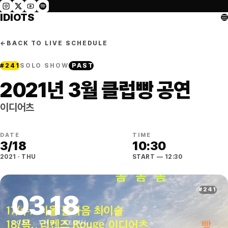
IDIOTS
←
BACK TO LIVE SCHEDULE
#
241
SOLO SHOW
PAST
2021년 3월 클럽빵 공연
이디어츠
DATE
TIME
3
/
18
10:30
2021
·
THU
START
— 12:30
#
241
03
.
18
2021
·
THU
·
SEOUL