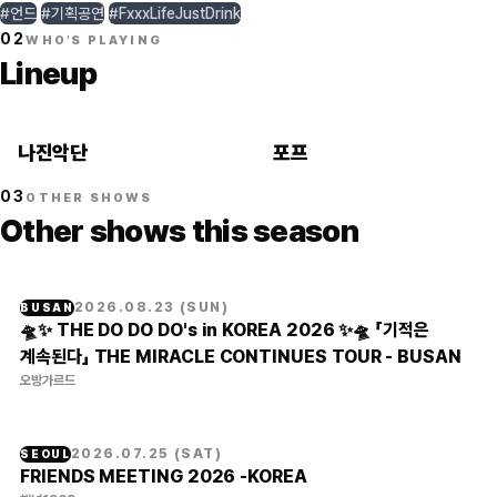
#언드
#기획공연
#FxxxLifeJustDrink
02
WHO'S PLAYING
Lineup
나진악단
포프
03
OTHER SHOWS
Other shows this season
2026.08.23
(
SUN
)
BUSAN
🛸✨ THE DO DO DO's in KOREA 2026 ✨🛸 「기적은
계속된다」 THE MIRACLE CONTINUES TOUR - BUSAN
오방가르드
2026.07.25
(
SAT
)
SEOUL
FRIENDS MEETING 2026 -KOREA