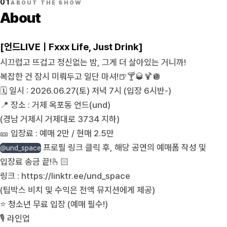
01
ABOUT THE SHOW
About
[언드LIVEㅣFxxx Life, Just Drink]
시끄럽고 뜨겁고 정신없는 밤, 그게 더 살아있는 거니까!
복잡한 건 잠시 미뤄두고 일단 마셔!🍺🍸🥃🍹🪩
🗓️ 일시 : 2026.06.27(토) 저녁 7시 (입장 6시반-)
📍 장소 : 거제 옥포동 언드(und)
(경남 거제시 거제대로 3734 지하)
🎫 입장료 : 예매 2만 / 현매 2.5만
프로필 링크 클릭 후, 해당 공연의 예매폼 작성 및
@und_space
입장료 송금 끝!🫰🏻
링크 :
https://linktr.ee/und_space
(팁박스 비치 및 수익은 전액 뮤지션에게 제공)
⭐️ 청소년 무료 입장 (예매 필수!)
🎙️ 라인업