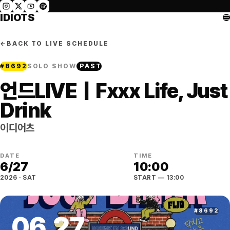
IDIOTS
←
BACK TO LIVE SCHEDULE
#
8692
SOLO SHOW
PAST
언드LIVE｜Fxxx Life, Just
Drink
이디어츠
DATE
TIME
6
/
27
10:00
2026
·
SAT
START
— 13:00
#
8692
06
.
27