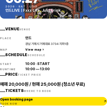
2026
·
SAT
·
LIVE
언드LIVE｜Fxxx Life, Just Drink
VENUE
VENUE
언드
PLACE
경남 거제시 거제대로 3734 지하1층
View map
MAP
SCHEDULE
SCHEDULE
10:00
·
START
START
10:00
—
13:00
RUNTIME
PRICE
TICKET PRICE
예매 20,000원 / 현매 25,000원 (청소년 무료)
TICKETS
WHERE TO BOOK
Open booking page
BOOK NOW