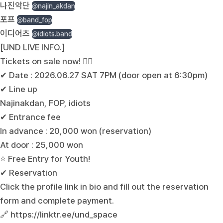
나진악단
@najin_akdan
포프
@band_fop
이디어츠
@idiots.band
[UND LIVE INFO.]
Tickets on sale now! ❤️‍🔥
✔ Date : 2026.06.27 SAT 7PM (door open at 6:30pm)
✔ Line up
Najinakdan, FOP, idiots
✔ Entrance fee
In advance : 20,000 won (reservation)
At door : 25,000 won
⭐️ Free Entry for Youth!
✔ Reservation
Click the profile link in bio and fill out the reservation
form and complete payment.
🔗
https://linktr.ee/und_space