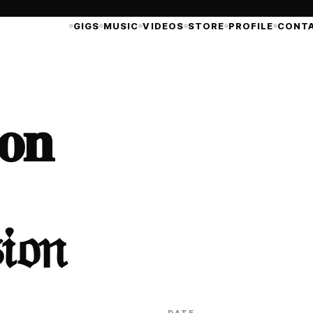
GIGS
MUSIC
VIDEOS
STORE
PROFILE
CONT
𝐨𝐧
𝔦𝔬𝔫