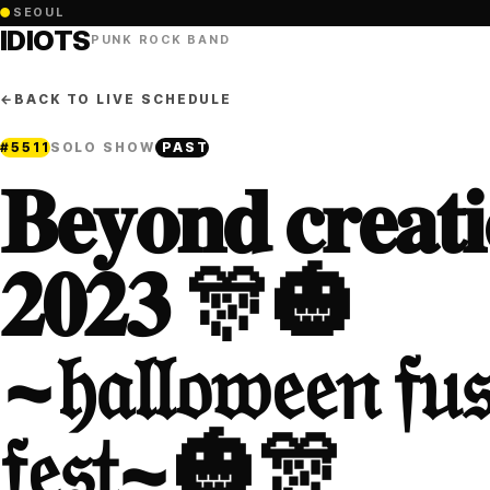
●
SEOUL
IDIOTS
PUNK ROCK BAND
←
BACK TO LIVE SCHEDULE
#
5511
SOLO SHOW
PAST
𝐁𝐞𝐲𝐨𝐧𝐝 𝐜𝐫𝐞𝐚𝐭
𝟐𝟎𝟐𝟑 🎊🎃
~𝔥𝔞𝔩𝔩𝔬𝔴𝔢𝔢𝔫 𝔣𝔲𝔰
𝔣𝔢𝔰𝔱~🎃🎊