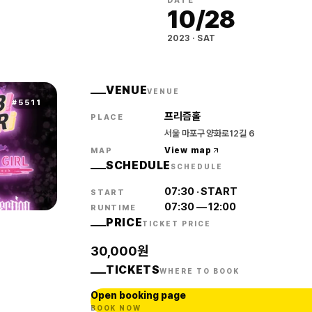
DATE
10
/
28
2023
·
SAT
VENUE
VENUE
#
5511
프리즘홀
PLACE
서울 마포구 양화로12길 6
View map
MAP
SCHEDULE
SCHEDULE
07:30
·
START
START
07:30
—
12:00
RUNTIME
PRICE
TICKET PRICE
30,000원
TICKETS
WHERE TO BOOK
Open booking page
BOOK NOW