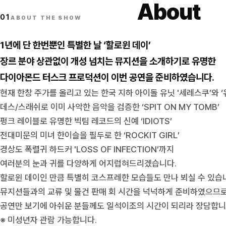
About
01
ABOUT THE SHOW
1년에 단 한번뿐인 특별한 날 ‘할로윈 데이’
장르 분야 상관없이 개성 넘치는 뮤지션을 소개하기로 유명한
다이아몬드 터스크 프로덕션이 이번 공연을 준비하였습니다.
현재 한창 주가를 올리고 있는 한국 지하 아이돌 유닛 '세레스쿠’와 
데스/스래쉬로 이미 사악한 음악을 검증한 ‘SPIT ON MY TOMB’
펑크 레이블로 유명한 빅팀 레코드의 신예 ‘IDIOTS’
전대미문의 미녀 한이슬을 필두로 한 ‘ROCKIT GIRL’
경상도 폭렬귀 하드커 'LOSS OF INFECTION’까지
여러분의 눈과 귀를 다양하게 어지럽혀드리겠습니다.
할로윈 데이인 만큼 특별히 코스프레한 모습들도 만나 뵈실 수 있습
뮤지션들과의 교류 및 물건 판매 회 시간을 넉넉하게 준비하였으므로
공연만 보기에 아쉬운 분들께도 일석이조의 시간이 되리라 장담합니
※ 미성년자 관람 가능합니다.