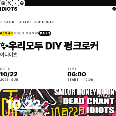
IDIOTS
←
BACK TO LIVE SCHEDULE
#
5544
SOLO SHOW
PAST
✨우리모두 DIY 펑크로커
이디어츠
DATE
TIME
10
/
22
06:00
2023
·
SUN
START
— 12:00
#
5544
10
.
22
2023
·
SUN
·
INCHEON