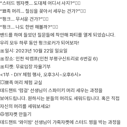
“스터드 찡자켓… 도대체 어디서 사지?”🙅‍♀️
“뾰족 머리… 철심을 꽂아서 세우는 건가?”🙅‍♀️
“펑크… 무서운 건가?”🙅‍♀️
“펑크… 나도 한번 해볼까?”👌🏻
밴드를 하며 들었던 질문들에 착안해 파티를 열게 되었습니다.
우리 모두 하루 동안 펑크로커가 되어보자!
🎀일시: 2023년 10월 22일 일요일
🎀장소: 인천 락캠프(인천 부평구신트리로 6번길 6)
🎀티켓: 무료입장 자율기부
<1부 - DIY 체험 행사, 오후3시~오후6시>
💥뾰족 머리 체험 교실
데드챈트 ‘럼걸’ 선생님이 스파이키 머리 세우는 과정을
보여드립니다. 원하시는 분들의 머리도 세워드립니다. 혹은 직접
자신의 머리를 세워보세요!
🥼찡자켓 만들기
데드챈트 ‘와이밤’ 선생님이 가죽자켓에 스터드 찡을 박는 과정을