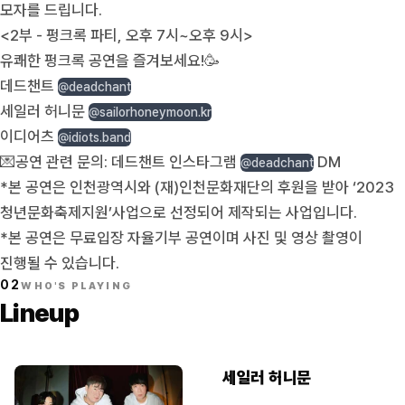
모자를 드립니다.
<2부 - 펑크록 파티, 오후 7시~오후 9시>
유쾌한 펑크록 공연을 즐겨보세요!🥳
데드챈트
@deadchant
세일러 허니문
@sailorhoneymoon.kr
이디어츠
@idiots.band
💌공연 관련 문의: 데드챈트 인스타그램
DM
@deadchant
*본 공연은 인천광역시와 (재)인천문화재단의 후원을 받아 ‘2023
청년문화축제지원’사업으로 선정되어 제작되는 사업입니다.
*본 공연은 무료입장 자율기부 공연이며 사진 및 영상 촬영이
진행될 수 있습니다.
02
WHO'S PLAYING
Lineup
세일러 허니문