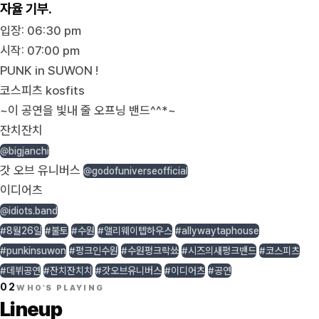
자율 기부.
입장: 06:30 pm
시작: 07:00 pm
PUNK in SUWON !
코스피츠 kosfits
~이 공연을 빛내 줄 오프닝 밴드^^*~
잔치잔치
@bigjanchi
갓 오브 유니버스
@godofuniverseofficial
이디어츠
@idiots.band
#8월26일
#불토
#수원
#앨리웨이텝하우스
#allywaytaphouse
#punkinsuwon
#펑크인수원
#수원펑크락쑈
#시즈의새펑크밴드
#코스피츠
#데뷔공연
#잔치잔치치
#갓오브유니버스
#이디어츠
#공연
02
WHO'S PLAYING
Lineup