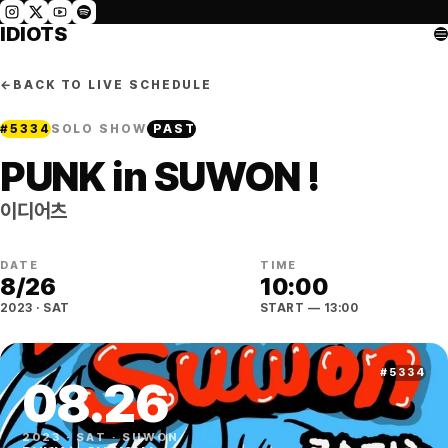
IDIOTS
←
BACK TO LIVE SCHEDULE
#
5334
SOLO SHOW
PAST
PUNK in SUWON !
이디어츠
DATE
TIME
8
/
26
10:00
2023
·
SAT
START
— 13:00
#
5334
08
.
26
2023
·
SAT
·
SUWON