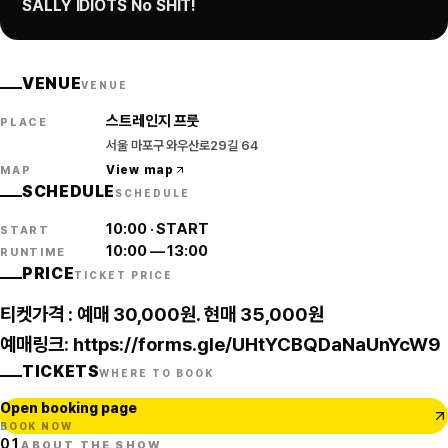
SALLY IDIOTS No SHIT!
VENUE
VENUE
스트레인지 프룻
PLACE
서울 마포구 와우산로29길 64
View map
MAP
SCHEDULE
SCHEDULE
10:00
·
START
START
10:00
—
13:00
RUNTIME
PRICE
TICKET PRICE
티켓가격 : 예매 30,000원. 현매 35,000원
예매링크:
https://forms.gle/UHtYCBQDaNaUnYcW9
TICKETS
WHERE TO BOOK
Open booking page
BOOK NOW
01
ABOUT THE SHOW