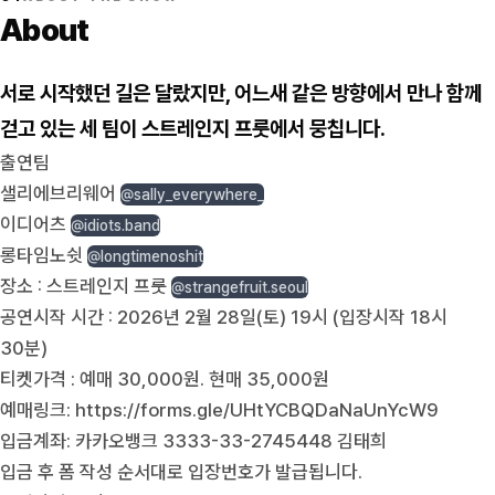
About
서로 시작했던 길은 달랐지만, 어느새 같은 방향에서 만나 함께
걷고 있는 세 팀이 스트레인지 프룻에서 뭉칩니다.
출연팀
샐리에브리웨어
@sally_everywhere_
이디어츠
@idiots.band
롱타임노쉿
@longtimenoshit
장소 : 스트레인지 프룻
@strangefruit.seoul
공연시작 시간 : 2026년 2월 28일(토) 19시 (입장시작 18시
30분)
티켓가격 : 예매 30,000원. 현매 35,000원
예매링크:
https://forms.gle/UHtYCBQDaNaUnYcW9
입금계좌: 카카오뱅크 3333-33-2745448 김태희
입금 후 폼 작성 순서대로 입장번호가 발급됩니다.