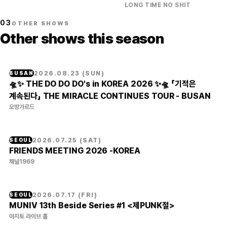
LONG TIME NO SHIT
03
OTHER SHOWS
Other shows this season
2026.08.23
(
SUN
)
BUSAN
🛸✨ THE DO DO DO's in KOREA 2026 ✨🛸 「기적은
계속된다」 THE MIRACLE CONTINUES TOUR - BUSAN
오방가르드
2026.07.25
(
SAT
)
SEOUL
FRIENDS MEETING 2026 -KOREA
채널1969
2026.07.17
(
FRI
)
SEOUL
MUNIV 13th Beside Series #1 <제PUNK절>
아지토 라이브 홀