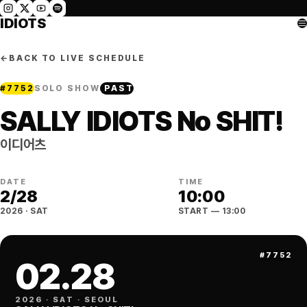
IDIOTS
←
BACK TO LIVE SCHEDULE
#
7752
SOLO SHOW
PAST
SALLY IDIOTS No SHIT!
이디어츠
DATE
TIME
2
/
28
10:00
2026
·
SAT
START
— 13:00
#
7752
02
.
28
2026
·
SAT
·
SEOUL