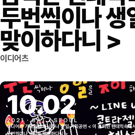
두번씩이나 생
맞이하다니 >
이디어츠
10
.
02
2021
·
SAT
·
SEOUL
이디어츠 기타보컬 주나주나 생일 기획공연 < 이 끔찍한 팬데믹속에
두번씩이나 생일을 맞이하다니 >