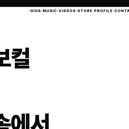
GIGS
MUSIC
VIDEOS
STORE
PROFILE
CONT
보컬
속에서