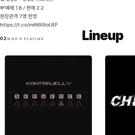
💸예매 1.8 / 현매 2.2
현장관객 7명 한정
https://t.co/miN6l9oUEF
Lineup
02
WHO'S PLAYING