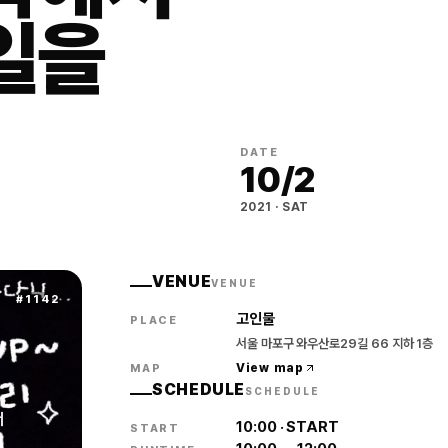
일을
DATE
10
/
2
2021
·
SAT
VENUE
VENUE
#
1142
고인물
PLACE
서울 마포구 와우산로29길 66 지하 1층
View map
MAP
SCHEDULE
SCHEDULE
서
10:00
·
START
START