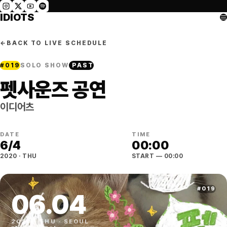
IDIOTS
←
BACK TO LIVE SCHEDULE
#
019
SOLO SHOW
PAST
펫사운즈 공연
이디어츠
DATE
TIME
6
/
4
00:00
2020
·
THU
START
— 00:00
#
019
06
.
04
2020
·
THU
·
SEOUL