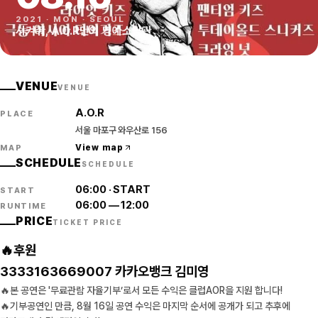
2021
·
MON
·
SEOUL
시켜줘, A.O.R만의 명예소방관
VENUE
VENUE
A.O.R
PLACE
서울 마포구 와우산로 156
View map
MAP
SCHEDULE
SCHEDULE
06:00
·
START
START
06:00
—
12:00
RUNTIME
PRICE
TICKET PRICE
🔥후원
3333163669007 카카오뱅크 김미영
🔥본 공연은 '무료관람 자율기부’로서 모든 수익은 클럽AOR을 지원 합니다!
🔥기부공연인 만큼, 8월 16일 공연 수익은 마지막 순서에 공개가 되고 추후에