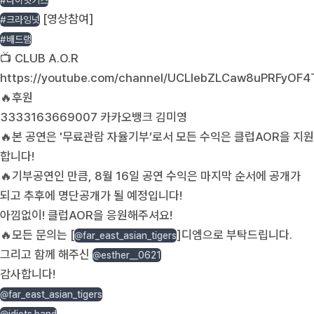
#라이엇키즈
[영상참여]
#크라잉넛
#배드램
📺 CLUB A.O.R
https://youtube.com/channel/UCLlebZLCaw8uPRFyOF4
🔥후원
3333163669007 카카오뱅크 김미영
🔥본 공연은 '무료관람 자율기부’로서 모든 수익은 클럽AOR을 지원
합니다!
🔥기부공연인 만큼, 8월 16일 공연 수익은 마지막 순서에 공개가
되고 추후에 명단공개가 될 예정입니다!
아낌없이! 클럽AOR을 응원해주셔요!
🔥모든 문의는 [
]디엠으로 부탁드립니다.
@far_east_asian_tigers
그리고 함께 해주신
@esther__0621
감사합니다!
@far_east_asian_tigers