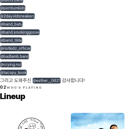
@idiots.band
@pentiumkids
@2dayoldsneakers
@band_batu
@band.smokinggoose
@band_tilde
@riotkidz_official
@badlamb.band
@crying.nut
@tacopy_kook
그리고 도와주신
감사합니다!
@esther__0621
02
WHO'S PLAYING
Lineup