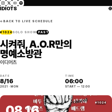
IDIOTS
←
BACK TO LIVE SCHEDULE
#
1024
SOLO SHOW
PAST
시켜줘, A.O.R만의
명예소방관
이디어츠
DATE
TIME
8
/
16
06:00
2021
·
MON
START
— 12:00
#
1024
08
.
16