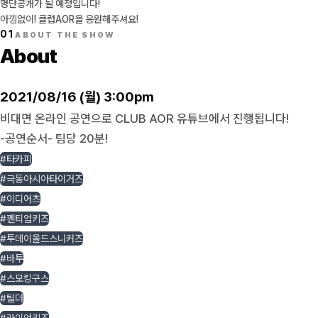
명단공개가 될 예정입니다!
아낌없이! 클럽AOR을 응원해주셔요!
01
ABOUT THE SHOW
About
2021/08/16 (월) 3:00pm
비대면 온라인 공연으로 CLUB AOR 유튜브에서 진행됩니다!
-공연순서- 팀당 20분!
#타카피
#극동아시아타이거즈
#이디어츠
#펜티엄키즈
#투데이올드스니커즈
#바투
#스모킹구스
#틸더