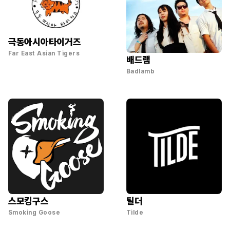
극동아시아타이거즈
Far East Asian Tigers
배드램
Badlamb
스모킹구스
틸더
Smoking Goose
Tilde