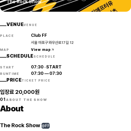
The Rock Show
VENUE
VENUE
Club FF
PLACE
서울 마포구 와우산로17길 12
View map
MAP
SCHEDULE
SCHEDULE
07:30
·
START
START
07:30
—
07:30
RUNTIME
PRICE
TICKET PRICE
입장료 20,000원
01
ABOUT THE SHOW
About
The Rock Show
@FF