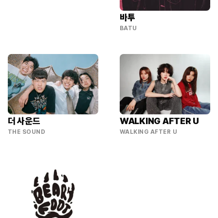
바투
BATU
더 사운드
WALKING AFTER U
THE SOUND
WALKING AFTER U