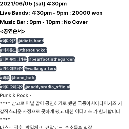
2021/06/05 (sat) 4:30pm
Live Bands : 4:30pm - 9pm : 20000 won
Music Bar : 9pm - 10pm : No Cover
<공연순서>
#이디어츠
@idiots.band
#더사운드
@thesoundkor
#베어풋인더가든
@bearfootinthegarden
#워킹애프터유
@walkingafteru
#바투
@band_batu
#데디오레디오
@daddyoradio_official
Punk & Rock -
**** 참고로 이날 같이 공연하기로 했던 극동아시아타이거즈 가
갑작스러운 사정으로 못하게 됐고 대신 이디어츠 가 함께합니다.
****
마스크 필수, 발열체크, 큐알코드, 손소독후 입장