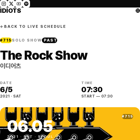
IDIOTS
←
BACK TO LIVE SCHEDULE
#
715
SOLO SHOW
PAST
The Rock Show
이디어츠
DATE
TIME
6
/
5
07:30
2021
·
SAT
START
— 07:30
#
715
06
.
05
2021
·
SAT
·
SEOUL