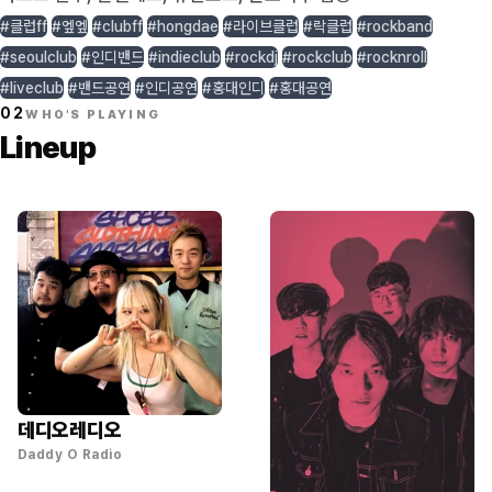
#클럽ff
#엪엪
#clubff
#hongdae
#라이브클럽
#락클럽
#rockband
#seoulclub
#인디밴드
#indieclub
#rockdj
#rockclub
#rocknroll
#liveclub
#밴드공연
#인디공연
#홍대인디
#홍대공연
02
WHO'S PLAYING
Lineup
데디오레디오
Daddy O Radio