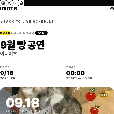
IDIOTS
←
BACK TO LIVE SCHEDULE
#
036
SOLO SHOW
PAST
9월 빵 공연
이디어츠
DATE
TIME
9
/
18
00:00
2020
·
FRI
START
— 00:00
#
036
09
.
18
2020
·
FRI
·
SEOUL