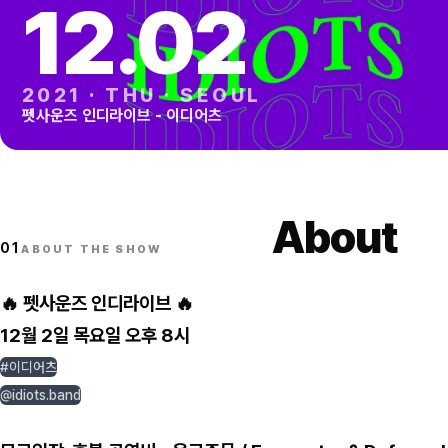
12
.
02
2021
·
THU
·
SEOUL
펫사운즈 인디라이브 - 이디어츠
About
01
ABOUT THE SHOW
🔥 펫사운즈 인디라이브 🔥
12월 2일 목요일 오후 8시
#이디어츠
@idiots.band
⠀