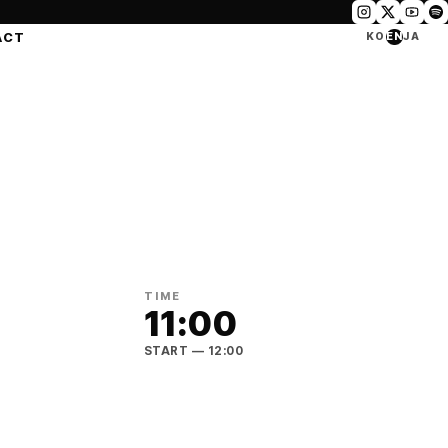
ACT
KO
EN
JA
TIME
11:00
START
— 12:00