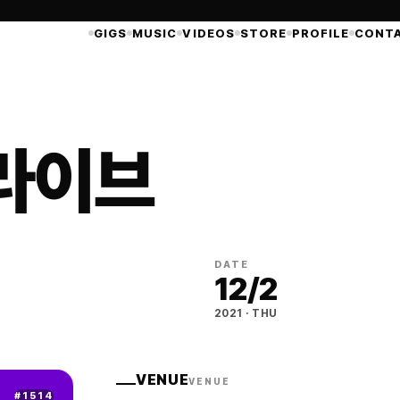
GIGS
MUSIC
VIDEOS
STORE
PROFILE
CONT
라이브
DATE
12
/
2
2021
·
THU
VENUE
VENUE
#
1514