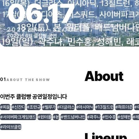
06
.
17
2022
·
FRI
·
SEOUL
2022년 6월 클럽빵 공연
About
01
ABOUT THE SHOW
이번주 클럽빵 공연일정입니다
#피움
#신잔디
#조만규
#벨루가
#더글라스
#아시아닉
#13칠드런
#하프더즌
#
#서이버파크게임랜드
#윈터폴
#본
#밴드넘버나인
#곽주나
#민수홍
#성해빈
#
#라이브클럽
Lineup