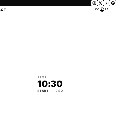
ACT
KO
EN
JA
TIME
10:30
START
— 12:30