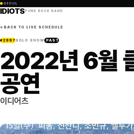
●
SEOUL
IDIOTS
PUNK ROCK BAND
←
BACK TO LIVE SCHEDULE
#
2997
SOLO SHOW
PAST
2022년 6월
공연
이디어츠