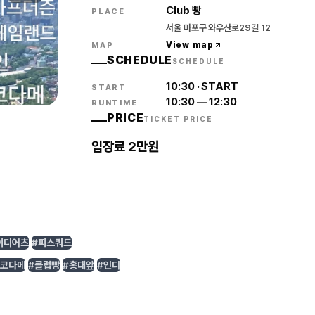
Club 빵
PLACE
서울 마포구 와우산로29길 12
View map
MAP
SCHEDULE
SCHEDULE
10:30
·
START
START
10:30
—
12:30
RUNTIME
PRICE
TICKET PRICE
입장료 2만원
이디어츠
#피스쿼드
레코다메
#클럽빵
#홍대앞
#인디