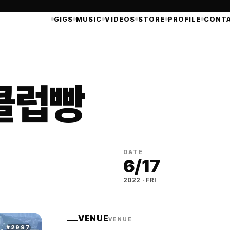
GIGS
MUSIC
VIDEOS
STORE
PROFILE
CONT
 클럽빵
DATE
6
/
17
2022
·
FRI
VENUE
VENUE
#
2997