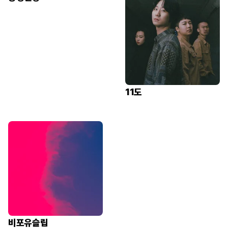
11도
비포유슬립