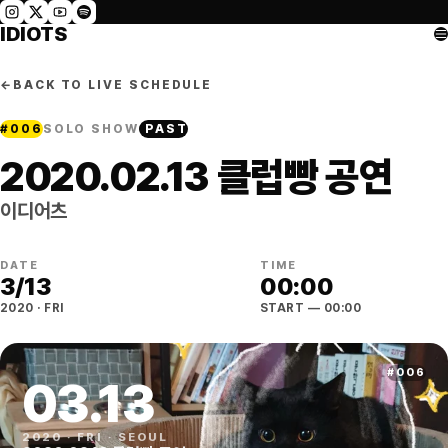
IDIOTS
←
BACK TO LIVE SCHEDULE
#
006
SOLO SHOW
PAST
2020.02.13 클럽빵 공연
이디어츠
DATE
TIME
3
/
13
00:00
2020
·
FRI
START
— 00:00
#
006
03
.
13
2020
·
FRI
·
SEOUL