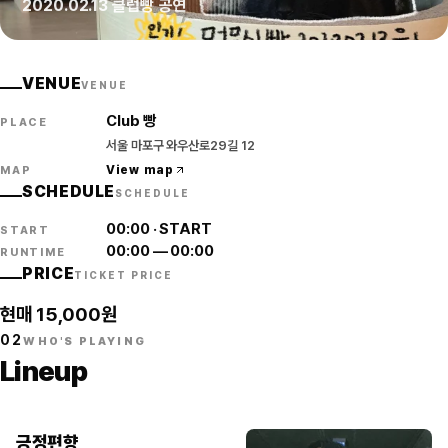
2020.02.13 클럽빵 공연
VENUE
VENUE
Club 빵
PLACE
서울 마포구 와우산로29길 12
View map
MAP
SCHEDULE
SCHEDULE
00:00
·
START
START
00:00
—
00:00
RUNTIME
PRICE
TICKET PRICE
현매 15,000원
02
WHO'S PLAYING
Lineup
긍정편향