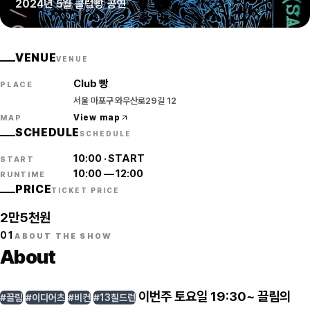
2024년 5월 클럽빵 공연
VENUE
VENUE
Club 빵
PLACE
서울 마포구 와우산로29길 12
View map
MAP
SCHEDULE
SCHEDULE
10:00
·
START
START
10:00
—
12:00
RUNTIME
PRICE
TICKET PRICE
2만5천원
01
ABOUT THE SHOW
About
이번주 토요일 19:30~ 끌림의
#끌림
#이디어츠
#비컨
#13칠드런