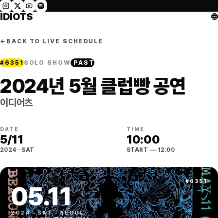
IDIOTS
←
BACK TO LIVE SCHEDULE
#
6351
SOLO SHOW
PAST
2024년 5월 클럽빵 공연
이디어츠
DATE
TIME
5
/
11
10:00
2024
·
SAT
START
— 12:00
#
6351
05
.
11
2024
·
SAT
·
SEOUL