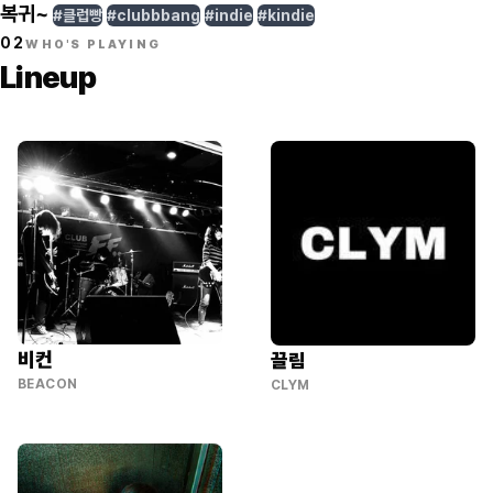
복귀~
#클럽빵
#clubbbang
#indie
#kindie
02
WHO'S PLAYING
Lineup
비컨
끌림
BEACON
CLYM