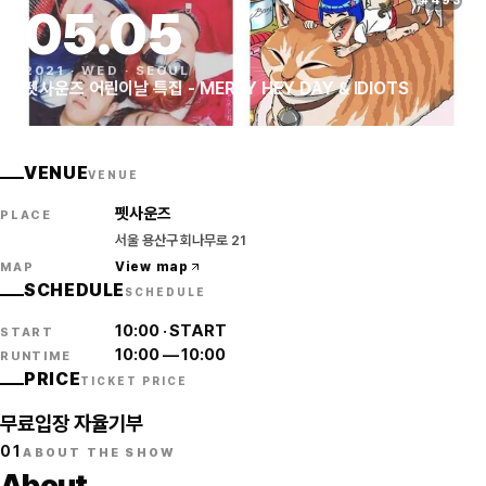
#
493
05
.
05
2021
·
WED
·
SEOUL
펫사운즈 어린이날 특집 - MERRY HEY DAY & IDIOTS
VENUE
VENUE
펫사운즈
PLACE
서울 용산구 회나무로 21
View map
MAP
SCHEDULE
SCHEDULE
10:00
·
START
START
10:00
—
10:00
RUNTIME
PRICE
TICKET PRICE
무료입장 자율기부
01
ABOUT THE SHOW
About