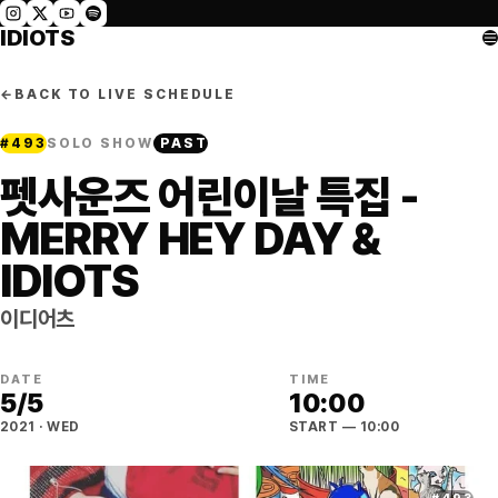
IDIOTS
←
BACK TO LIVE SCHEDULE
#
493
SOLO SHOW
PAST
펫사운즈 어린이날 특집 -
MERRY HEY DAY &
IDIOTS
이디어츠
DATE
TIME
5
/
5
10:00
2021
·
WED
START
— 10:00