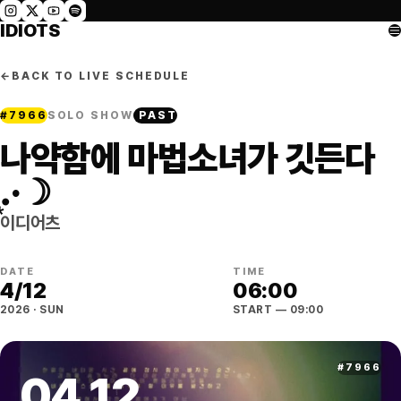
IDIOTS
←
BACK TO LIVE SCHEDULE
#
7966
SOLO SHOW
PAST
나약함에 마법소녀가 깃든다
.͙·☽
이디어츠
DATE
TIME
4
/
12
06:00
2026
·
SUN
START
— 09:00
#
7966
04
.
12