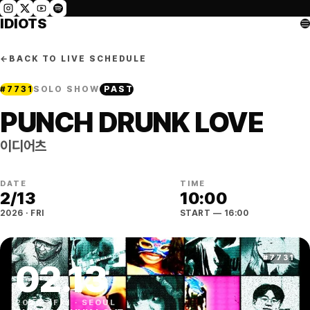
IDIOTS
←
BACK TO LIVE SCHEDULE
#
7731
SOLO SHOW
PAST
PUNCH DRUNK LOVE
이디어츠
DATE
TIME
2
/
13
10:00
2026
·
FRI
START
— 16:00
#
7731
02
.
13
2026
·
FRI
·
SEOUL