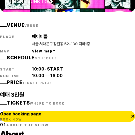
PUNCH DRUNK LOVE
VENUE
VENUE
베이비돌
PLACE
서울 서대문구 창천동 52-139 지하1층
View map
MAP
SCHEDULE
SCHEDULE
10:00
·
START
START
10:00
—
16:00
RUNTIME
PRICE
TICKET PRICE
예매 3만원
TICKETS
WHERE TO BOOK
Open booking page
BOOK NOW
01
ABOUT THE SHOW
About