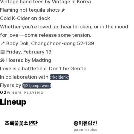
Vintage band tees by Vintage in Korea
Flaming hot tequila shots 🌶️
Cold K-Cider on deck
Whether you’re loved up, heartbroken, or in the mood
for love —come release some tension.
📍 Baby Doll, Changcheon-dong 52-139
📅 Friday, February 13
🎤 Hosted by Madting
Love is a battlefield. Don’t be Gentle
In collaboration with
@kcider.kr
Flyers by
@21jumpsweet
02
WHO'S PLAYING
Lineup
초록불꽃소년단
종이유람선
papercruise