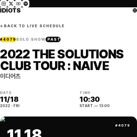
IDIOTS
←
BACK TO LIVE SCHEDULE
#
4079
SOLO SHOW
PAST
2022 THE SOLUTIONS
CLUB TOUR : NAIVE
이디어츠
DATE
TIME
11
/
18
10:30
2022
·
FRI
START
— 13:00
#
4079
11
.
18