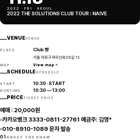
2022
·
FRI
·
SEOUL
2022 THE SOLUTIONS CLUB TOUR : NAIVE
VENUE
VENUE
Club 빵
PLACE
서울 마포구 와우산로29길 12
View map
MAP
SCHEDULE
SCHEDULE
10:30
·
START
START
10:30
—
13:00
RUNTIME
PRICE
TICKET PRICE
예매 : 20,000원
▫️카카오뱅크 3333-0811-27761 예금주: 김영*
▫️010-8910-1089 문자 발송
01
ABOUT THE SHOW