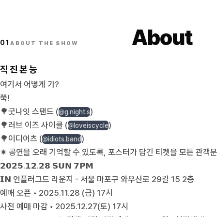
About
01
ABOUT THE SHOW
직 진 본 능
여기서 어떻게 가?
쭉!
🌳굿나잇 스탠드 (
)
@g.night.s
🌳러브 이즈 사이클 (
)
@loveiscycle
🌳이디어츠 (
)
@idiots.band
✷ 공연을 오래 기억할 수 있도록, 포스터가 담긴 티켓을 모든 관객
𝟮𝟬𝟮𝟱.𝟭𝟮.𝟮𝟴 𝗦𝗨𝗡 𝟳𝗣𝗠
𝗜𝗡 언플러그드 라운지 - 서울 마포구 와우산로 29길 15 2층
예매 오픈 • 2025.11.28 (금) 17시
사전 예매 마감 • 2025.12.27(토) 17시