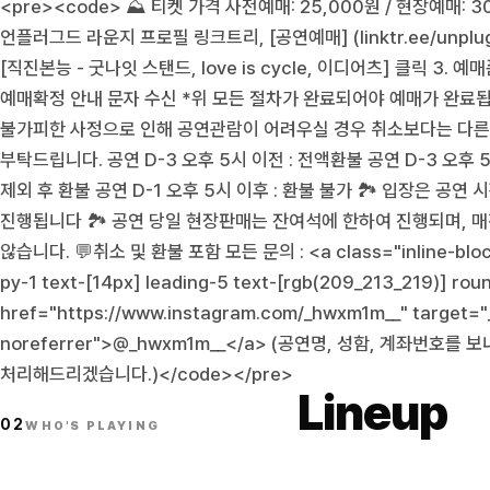
<pre><code> ⛰️ 티켓 가격 사전예매: 25,000원 / 현장예매: 30
언플러그드 라운지 프로필 링크트리, [공연예매] (linktr.ee/unplugg
[직진본능 - 굿나잇 스탠드, love is cycle, 이디어츠] 클릭 3. 예매
예매확정 안내 문자 수신 *위 모든 절차가 완료되어야 예매가 완료됩니다
불가피한 사정으로 인해 공연관람이 어려우실 경우 취소보다는 다른
부탁드립니다. 공연 D-3 오후 5시 이전 : 전액환불 공연 D-3 오후 
제외 후 환불 공연 D-1 오후 5시 이후 : 환불 불가 🏞️ 입장은 공
진행됩니다 🏞️ 공연 당일 현장판매는 잔여석에 한하여 진행되며, 
않습니다. 💬취소 및 환불 포함 모든 문의 : <a class="inline-block
py-1 text-[14px] leading-5 text-[rgb(209_213_219)] ro
href="https://www.instagram.com/_hwxm1m__" target="
noreferrer">@_hwxm1m__</a> (공연명, 성함, 계좌번호
처리해드리겠습니다.)</code></pre>
Lineup
02
WHO'S PLAYING