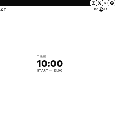
ACT
KO
EN
JA
TIME
10:00
START
— 13:00