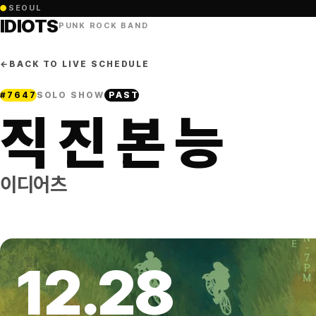
●
SEOUL
IDIOTS
PUNK ROCK BAND
←
BACK TO LIVE SCHEDULE
#
7647
SOLO SHOW
PAST
직 진 본 능
이디어츠
12
.
28