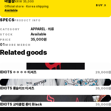
마플샵
KRW
35,000
BUY
Official store · Korea shipping
Available
SPECS
PRODUCT INFO
APPAREL · 의류
CATEGORY
Available
STOCK
35,000
원
PRICE
01
MORE MERCH
Related goods
IDIOTS ㅇ ㅇ ㅇ ㅇ 티셔츠
29,000
원
IDIOTS 롱슬리브 티셔츠
35,000
원
IDIOTS 교자클럽 롱티 Black
35,000
원