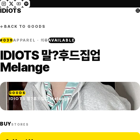
IDIOTS
←
BACK TO GOODS
#
039
APPAREL · 의류
AVAILABLE
IDIOTS 말?후드집업
Melange
GOODS
IDIOTS 말?후드집업 Melange
BUY
STORES