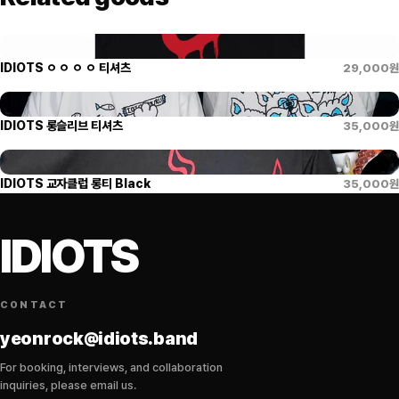
IDIOTS ㅇ ㅇ ㅇ ㅇ 티셔츠
29,000
원
IDIOTS 롱슬리브 티셔츠
35,000
원
IDIOTS 교자클럽 롱티 Black
35,000
원
IDIOTS
CONTACT
yeonrock@idiots.band
For booking, interviews, and collaboration
inquiries, please email us.