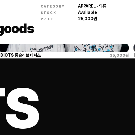
APPAREL · 의류
CATEGORY
Available
STOCK
25,000
원
PRICE
 goods
IDIOTS 롱슬리브 티셔츠
35,000
원
TS