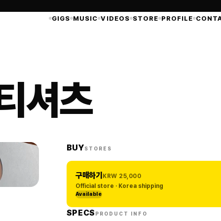
GIGS
MUSIC
VIDEOS
STORE
PROFILE
CONT
 티셔츠
BUY
STORES
구매하기
KRW
25,000
Official store · Korea shipping
Available
SPECS
PRODUCT INFO