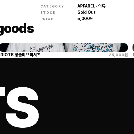
APPAREL · 의류
CATEGORY
Sold Out
STOCK
5,000
원
PRICE
 goods
IDIOTS 롱슬리브 티셔츠
35,000
원
TS