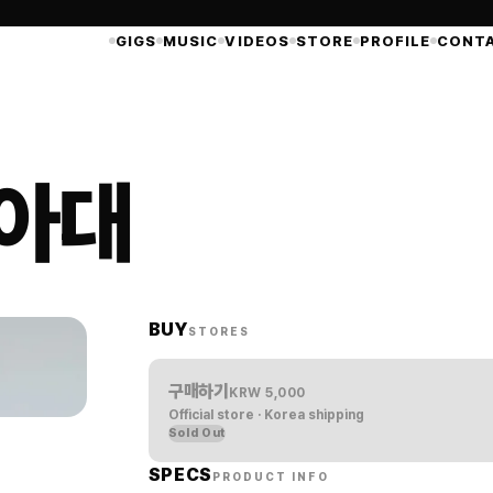
GIGS
MUSIC
VIDEOS
STORE
PROFILE
CONT
 아대
BUY
STORES
구매하기
KRW
5,000
Official store · Korea shipping
Sold Out
SPECS
PRODUCT INFO