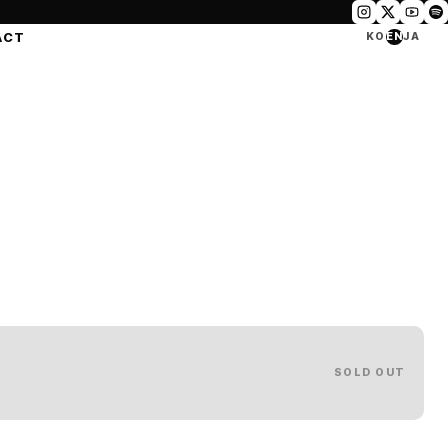
ACT
KO
EN
JA
SOLD OUT