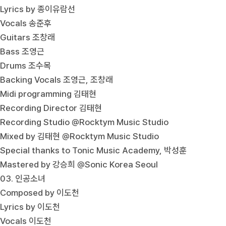
Lyrics by 종이유람선
Vocals 송준후
Guitars 조창래
Bass 조영근
Drums 조수목
Backing Vocals 조영근, 조창래
Midi programming 김태현
Recording Director 김태현
Recording Studio @Rocktym Music Studio
Mixed by 김태현 @Rocktym Music Studio
Special thanks to Tonic Music Academy, 박성훈
Mastered by 강승희 @Sonic Korea Seoul
03. 인공소녀
Composed by 이도천
Lyrics by 이도천
Vocals 이도천