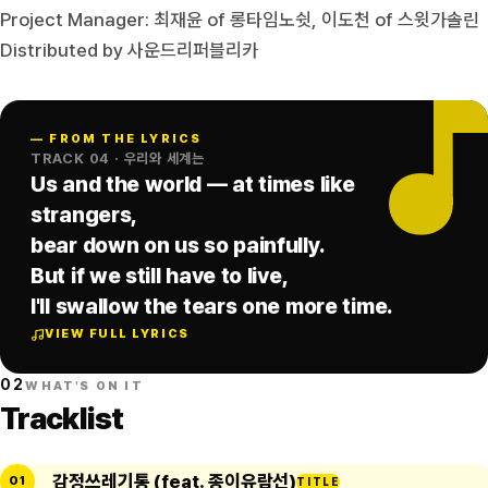
Project Manager: 최재윤 of 롱타임노쉿, 이도천 of 스윗가솔린
Distributed by 사운드리퍼블리카
—
FROM THE LYRICS
TRACK 04 · 우리와 세계는
Us and the world — at times like
strangers,
bear down on us so painfully.
But if we still have to live,
I'll swallow the tears one more time.
VIEW FULL LYRICS
02
WHAT'S ON IT
Tracklist
감정쓰레기통 (feat. 종이유람선)
01
TITLE