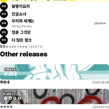
달팽이요리
02
인공소녀
03
우리와 세계는
Lyrics
우리와 세계는
04
Lyrics
Going Steady
Us and the world — at times like strangers,
청춘 그것은
05
bear down on us so painfully.
But if we still have to live,
더 많은 펑크
06
I'll swallow the tears one more time.
03
MORE FROM IDIOTS
Not an inch of tomorrow can be seen,
Other releases
but if we still have to carry on,
I'll sing one more song.
I don't want to open my eyes,
SINGLE
푸르내
but it's not that I want to die.
Even if this world
푸르내
2025.08.28
won't fall into step with me —
Us and the world — at times like strangers,
SINGLE
bear down on us so painfully.
ㅇㅇㅇㅇ
But if we still have to live,
ㅇㅇㅇㅇ
2026.07.23