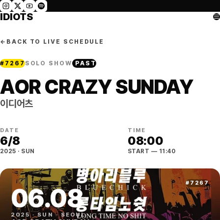
IDIOTS
←
BACK TO LIVE SCHEDULE
#
7267
SOLO SHOW
PAST
AOR CRAZY SUNDAY
이디어츠
DATE
TIME
6
/
8
08:00
2025
·
SUN
START
— 11:40
#
7267
06
.
08
2025
·
SUN
·
SEOUL