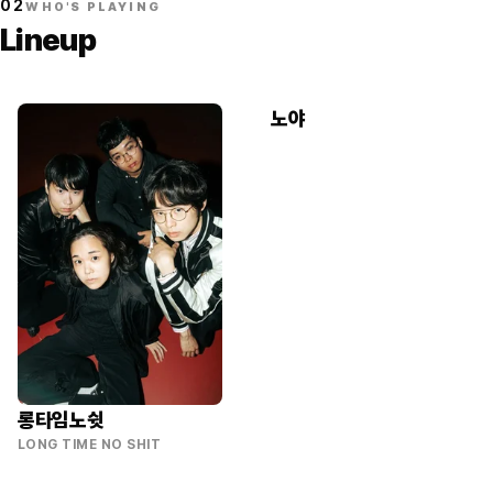
02
WHO'S PLAYING
Lineup
노야
롱타임노쉿
LONG TIME NO SHIT