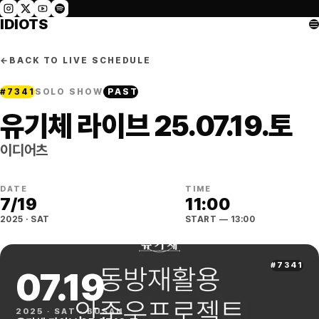
IDIOTS
←
BACK TO LIVE SCHEDULE
#
7341
SOLO SHOW
PAST
유기체 라이브 25.07.19.토
이디어츠
DATE
TIME
7
/
19
11:00
2025
·
SAT
START
— 13:00
#
7341
07
.
19
2025
·
SAT
·
BUSAN