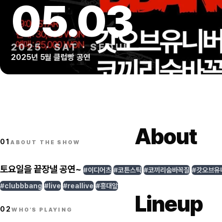
05
.
03
2025
·
SAT
·
SEOUL
2025년 5월 클럽빵 공연
About
01
ABOUT THE SHOW
토요일을 끝장낼 공연~
#이디어츠
#코튼스틱
#코끼리숨바꼭질
#갓오브유
#clubbbang
#live
#reallive
#홍대앞
Lineup
02
WHO'S PLAYING