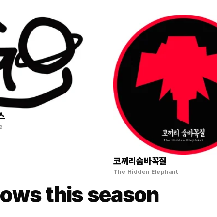
스
e
코끼리숨바꼭질
The Hidden Elephant
ows this season