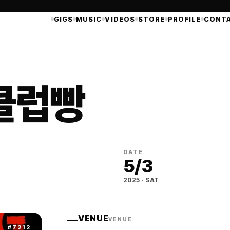
GIGS
MUSIC
VIDEOS
STORE
PROFILE
CONT
 클럽빵
DATE
5
/
3
2025
·
SAT
VENUE
VENUE
#
7212