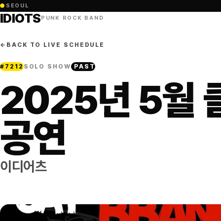
●
SEOUL
IDIOTS
PUNK ROCK BAND
←
BACK TO LIVE SCHEDULE
#
7212
SOLO SHOW
PAST
2025년 5월
공연
이디어츠